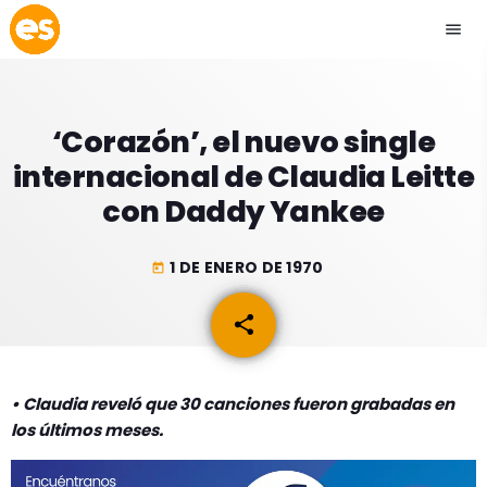
menu
close
‘Corazón’, el nuevo single
play_arrow
EMISIÓN LA PAZ
internacional de Claudia Leitte
con Daddy Yankee
play_arrow
EMISIÓN COCHABAMBA
1 DE ENERO DE 1970
today
share
email
ESLATINO NEWS
keyboard_arrow_down
ESLATINO NEWS
LOS + TOP
• Claudia reveló que 30 canciones fueron grabadas en
ACTUALIDAD
los últimos meses.
PROGRAMACIÓN
ESPECTÁCULOS
INICIO