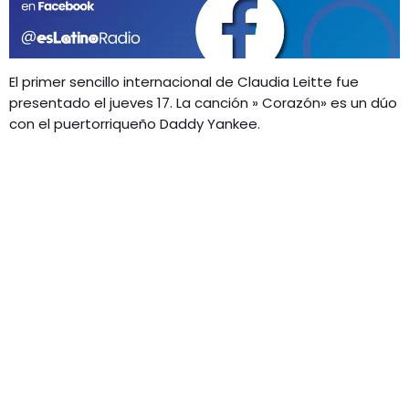
GEEKERS
MÚSICA
RADIO SPLENDID
ENTRETENIMIENTO
El primer sencillo internacional de Claudia Leitte fue
CONTACTO
presentado el jueves 17. La canción » Corazón» es un dúo
con el puertorriqueño Daddy Yankee.