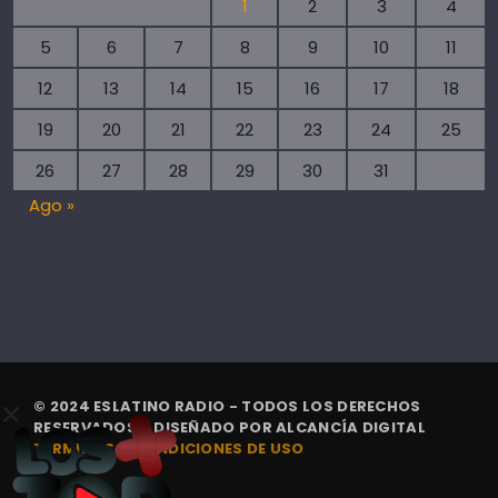
1
2
3
4
5
6
7
8
9
10
11
12
13
14
15
16
17
18
19
20
21
22
23
24
25
26
27
28
29
30
31
Ago »
© 2024 ESLATINO RADIO - TODOS LOS DERECHOS
RESERVADOS. | DISEÑADO POR
ALCANCÍA DIGITAL
TÉRMINOS Y CONDICIONES DE USO