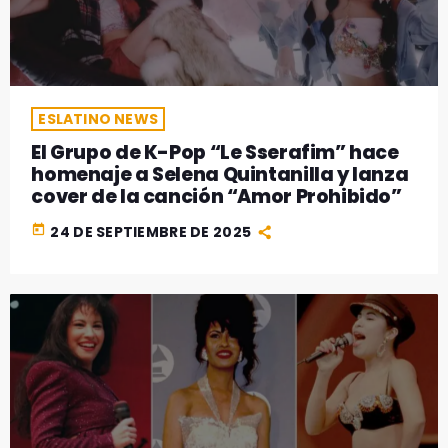
GEEKERS
MÚSICA
RADIO SPLENDID
ENTRETENIMIENTO
CONTACTO
ESLATINO NEWS
El Grupo de K-Pop “Le Sserafim” hace
homenaje a Selena Quintanilla y lanza
cover de la canción “Amor Prohibido”
today
24 DE SEPTIEMBRE DE 2025