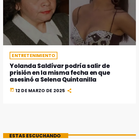
ENTRETENIMIENTO
Yolanda Saldívar podría salir de
prisión en la misma fecha en que
asesinó a Selena Quintanilla
today
12 DE MARZO DE 2025
ESTAS ESCUCHANDO