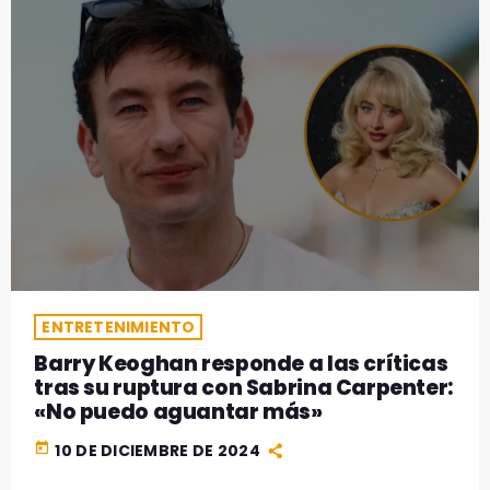
ENTRETENIMIENTO
Barry Keoghan responde a las críticas
tras su ruptura con Sabrina Carpenter:
«No puedo aguantar más»
today
10 DE DICIEMBRE DE 2024