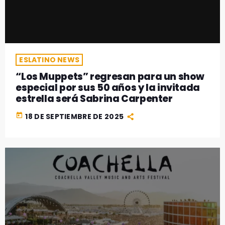
GEEKERS
MÚSICA
RADIO SPLENDID
ENTRETENIMIENTO
CONTACTO
ESLATINO NEWS
“Los Muppets” regresan para un show
especial por sus 50 años y la invitada
estrella será Sabrina Carpenter
today
18 DE SEPTIEMBRE DE 2025