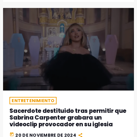
ENTRETENIMIENTO
Sacerdote destituido tras permitir que
Sabrina Carpenter grabara un
videoclip provocador en su iglesia
today
20 DE NOVIEMBRE DE 2024