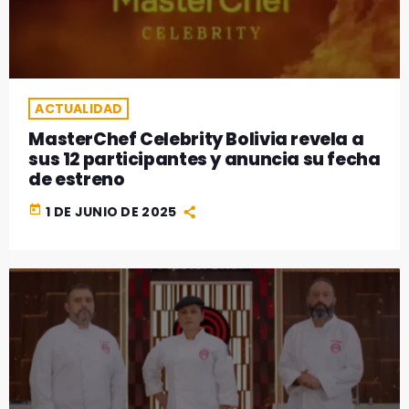
GEEKERS
MÚSICA
RADIO SPLENDID
ENTRETENIMIENTO
CONTACTO
ACTUALIDAD
MasterChef Celebrity Bolivia revela a
sus 12 participantes y anuncia su fecha
de estreno
today
1 DE JUNIO DE 2025