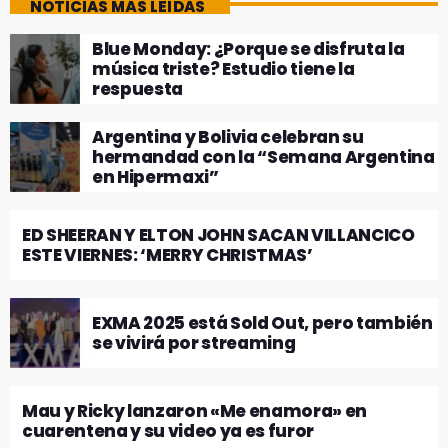
NOTICIAS MÁS LEÍDAS
Blue Monday: ¿Porque se disfruta la
música triste? Estudio tiene la
respuesta
Argentina y Bolivia celebran su
hermandad con la “Semana Argentina
en Hipermaxi”
ED SHEERAN Y ELTON JOHN SACAN VILLANCICO
ESTE VIERNES: ‘MERRY CHRISTMAS’
EXMA 2025 está Sold Out, pero también
se vivirá por streaming
Mau y Ricky lanzaron «Me enamora» en
cuarentena y su video ya es furor