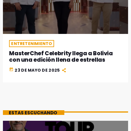
ENTRETENIMIENTO
MasterChef Celebrity llega a Bolivia
con una edición llena de estrellas
today
23 DE MAYO DE 2025
ESTAS ESCUCHANDO