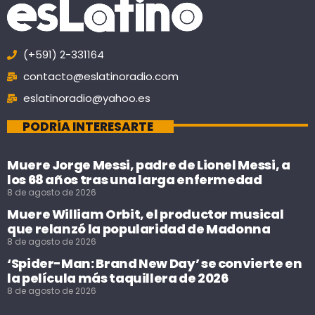
(+591) 2-331164
contacto@eslatinoradio.com
eslatinoradio@yahoo.es
PODRÍA INTERESARTE
Muere Jorge Messi, padre de Lionel Messi, a
los 68 años tras una larga enfermedad
8 de agosto de 2026
Muere William Orbit, el productor musical
que relanzó la popularidad de Madonna
8 de agosto de 2026
‘Spider-Man: Brand New Day’ se convierte en
la película más taquillera de 2026
8 de agosto de 2026