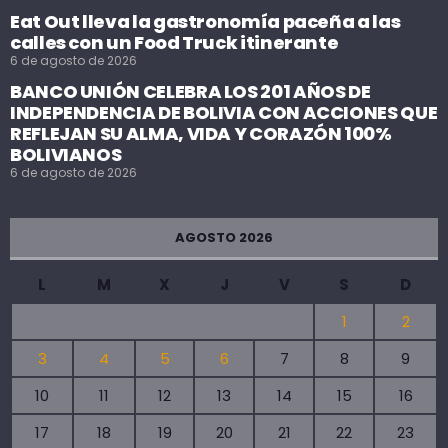
Eat Out lleva la gastronomía paceña a las
calles con un Food Truck itinerante
6 de agosto de 2026
BANCO UNIÓN CELEBRA LOS 201 AÑOS DE
INDEPENDENCIA DE BOLIVIA CON ACCIONES QUE
REFLEJAN SU ALMA, VIDA Y CORAZÓN 100%
BOLIVIANOS
6 de agosto de 2026
AGOSTO 2026
L
M
X
J
V
S
D
1
2
3
4
5
6
7
8
9
10
11
12
13
14
15
16
17
18
19
20
21
22
23