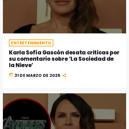
ENTRETENIMIENTO
Karla Sofía Gascón desata criticas por
su comentario sobre ‘La Sociedad de
la Nieve’
today
31 DE MARZO DE 2025