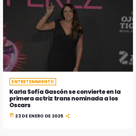
ENTRETENIMIENTO
Karla Sofía Gascón se convierte en la
primera actriz trans nominada a los
Oscars
today
23 DE ENERO DE 2025