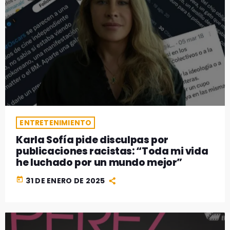
ENTRETENIMIENTO
Karla Sofía pide disculpas por
publicaciones racistas: “Toda mi vida
he luchado por un mundo mejor”
today
31 DE ENERO DE 2025