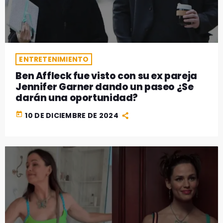
GEEKERS
MÚSICA
RADIO SPLENDID
ENTRETENIMIENTO
CONTACTO
ENTRETENIMIENTO
Ben Affleck fue visto con su ex pareja
Jennifer Garner dando un paseo ¿Se
darán una oportunidad?
today
10 DE DICIEMBRE DE 2024