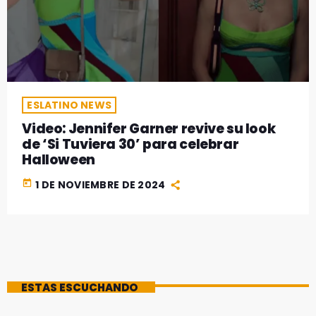
ESLATINO NEWS
Video: Jennifer Garner revive su look
de ‘Si Tuviera 30’ para celebrar
Halloween
today
1 DE NOVIEMBRE DE 2024
ESTAS ESCUCHANDO