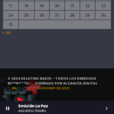
17
18
19
20
21
22
23
24
25
26
27
28
29
30
31
« Jul
© 2024 ESLATINO RADIO - TODOS LOS DERECHOS
RESERVADOS. | DISEÑADO POR
ALCANCÍA DIGITAL
TÉRMINOS Y CONDICIONES DE USO
Emisión La Paz
pause
keyboard_arrow_right
esLatino Radio