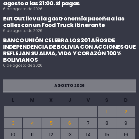
agosto a las 21:00. Si pagas
6 de agosto de 2026
Eat Out lleva la gastronomía paceña a las
calles con un Food Truck itinerante
6 de agosto de 2026
BANCO UNIÓN CELEBRA LOS 201 AÑOS DE
INDEPENDENCIA DE BOLIVIA CON ACCIONES QUE
REFLEJAN SU ALMA, VIDA Y CORAZÓN 100%
BOLIVIANOS
6 de agosto de 2026
AGOSTO 2026
L
M
X
J
V
S
D
1
2
3
4
5
6
7
8
9
10
11
12
13
14
15
16