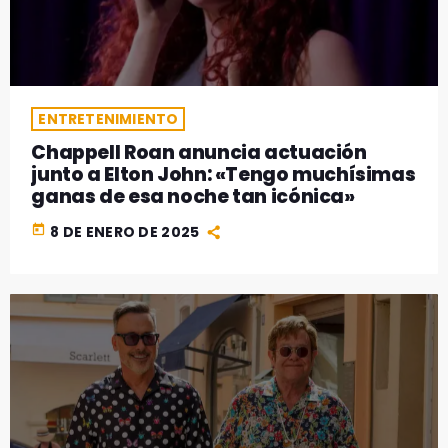
GEEKERS
MÚSICA
RADIO SPLENDID
ENTRETENIMIENTO
CONTACTO
ENTRETENIMIENTO
Chappell Roan anuncia actuación
junto a Elton John: «Tengo muchísimas
ganas de esa noche tan icónica»
today
8 DE ENERO DE 2025