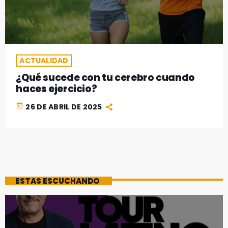
GEEKERS
MÚSICA
RADIO SPLENDID
ENTRETENIMIENTO
CONTACTO
ACTUALIDAD
¿Qué sucede con tu cerebro cuando
haces ejercicio?
today
26 DE ABRIL DE 2025
ESTAS ESCUCHANDO