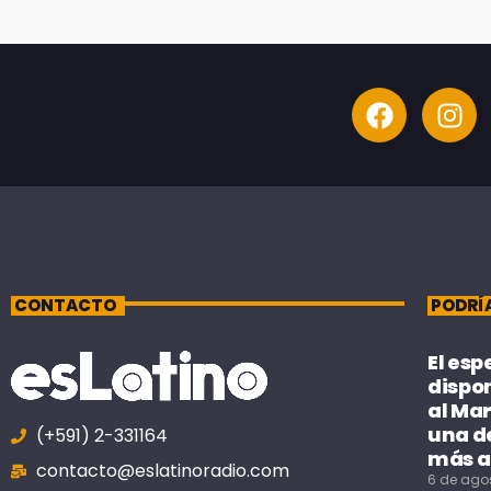
CONTACTO
PODRÍ
El esp
dispo
al Mar
una de
(+591) 2-331164
más a
contacto@eslatinoradio.com
6 de ago