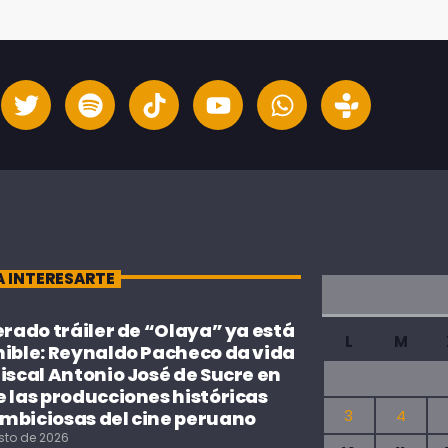
A INTERESARTE
erado tráiler de “Olaya” ya está
L
M
nible: Reynaldo Pacheco da vida
iscal Antonio José de Sucre en
 las producciones históricas
3
4
mbiciosas del cine peruano
sto de 2026