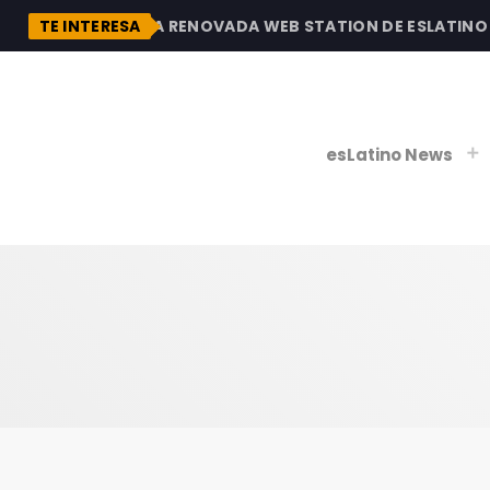
DESCUBRE LA RENOVADA WEB STATION DE ESLATINO RAD
TE INTERESA
esLatino News
play_
play_
V
P