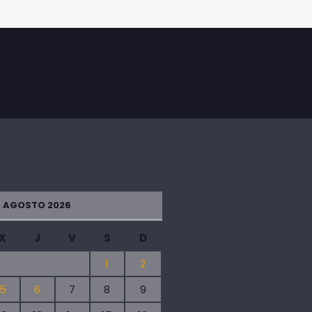
AGOSTO 2026
X
J
V
S
D
1
2
5
6
7
8
9