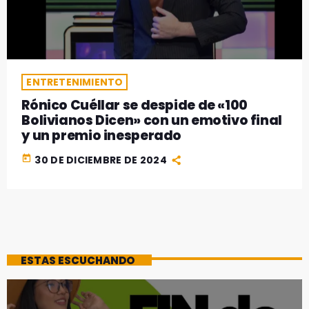
GEEKERS
MÚSICA
RADIO SPLENDID
ENTRETENIMIENTO
CONTACTO
ENTRETENIMIENTO
Rónico Cuéllar se despide de «100
Bolivianos Dicen» con un emotivo final
y un premio inesperado
today
30 DE DICIEMBRE DE 2024
ESTAS ESCUCHANDO