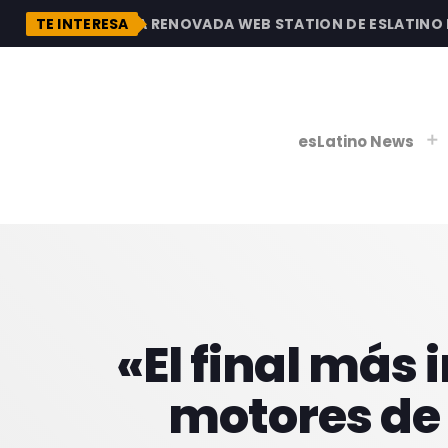
DESCUBRE LA RENOVADA WEB STATION DE ESLATINO RA
TE INTERESA
esLatino News
play_
play_
V
P
«El final más 
motores de 