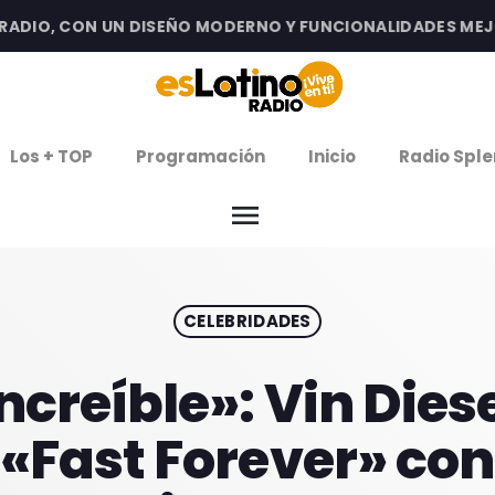
DIO, CON UN DISEÑO MODERNO Y FUNCIONALIDADES MEJORA
clos
Los + TOP
Programación
Inicio
Radio Sple
arrow
EMISIÓN LA PAZ
menu
arrow
EMISIÓN COCHABAMBA
CELEBRIDADES
IERNES DE ESTRENOS
ROGRAMACIÓN
increíble»: Vin Dies
«Fast Forever» co