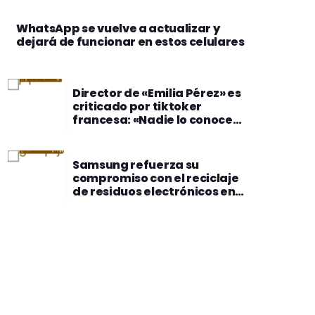
WhatsApp se vuelve a actualizar y
dejará de funcionar en estos celulares
Director de «Emilia Pérez» es
criticado por tiktoker
francesa: «Nadie lo conoce
en su país»
Samsung refuerza su
compromiso con el reciclaje
de residuos electrónicos en
América Latina