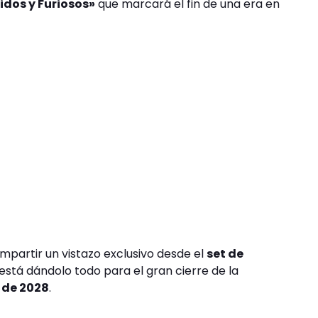
idos y Furiosos»
que marcará el fin de una era en
partir un vistazo exclusivo desde el
set de
 está dándolo todo para el gran cierre de la
 de 2028
.