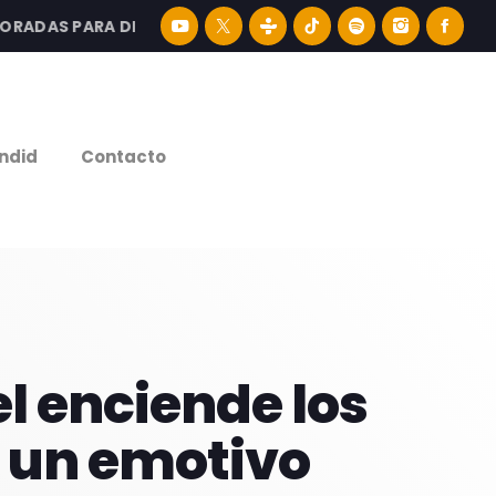
DAS PARA DISFRUTAR LA MEJOR MÚSICA LATINA Y CONTEN
e
ndid
Contacto
el enciende los
n un emotivo