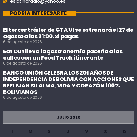
eslatinoradio@yahoo.es
PODRÍA INTERESARTE
El tercer tráiler de GTA VI se estrenará el 27 de
agosto a las 21:00. Si pagas
6 de agosto de 2026
Eat Out lleva la gastronomía paceña a las
calles con un Food Truck itinerante
6 de agosto de 2026
BANCO UNIÓN CELEBRA LOS 201 AÑOS DE
INDEPENDENCIA DE BOLIVIA CON ACCIONES QUE
REFLEJAN SU ALMA, VIDA Y CORAZÓN 100%
BOLIVIANOS
6 de agosto de 2026
JULIO 2026
L
M
X
J
V
S
D