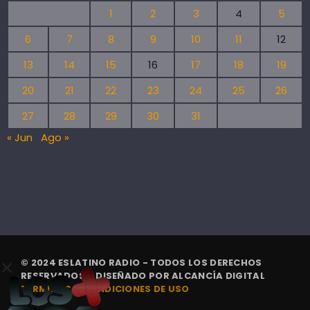
1
2
3
4
5
6
7
8
9
10
11
12
13
14
15
16
17
18
19
20
21
22
23
24
25
26
27
28
29
30
31
« Jun
Ago »
© 2024 ESLATINO RADIO - TODOS LOS DERECHOS
RESERVADOS. | DISEÑADO POR
ALCANCÍA DIGITAL
TÉRMINOS Y CONDICIONES DE USO