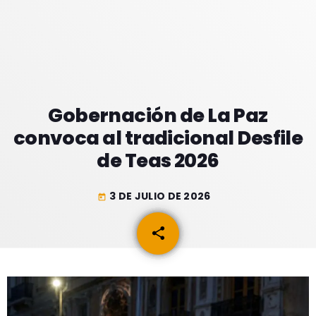
GEEKERS
MÚSICA
RADIO SPLENDID
ENTRETENIMIENTO
CONTACTO
Gobernación de La Paz
convoca al tradicional Desfile
de Teas 2026
3 DE JULIO DE 2026
today
share
email