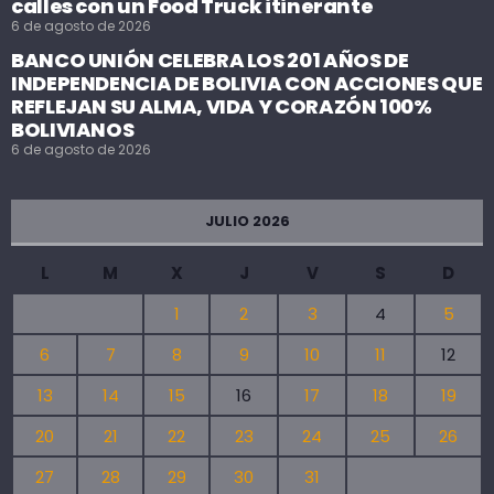
calles con un Food Truck itinerante
6 de agosto de 2026
BANCO UNIÓN CELEBRA LOS 201 AÑOS DE
INDEPENDENCIA DE BOLIVIA CON ACCIONES QUE
REFLEJAN SU ALMA, VIDA Y CORAZÓN 100%
BOLIVIANOS
6 de agosto de 2026
JULIO 2026
L
M
X
J
V
S
D
1
2
3
4
5
6
7
8
9
10
11
12
13
14
15
16
17
18
19
20
21
22
23
24
25
26
27
28
29
30
31