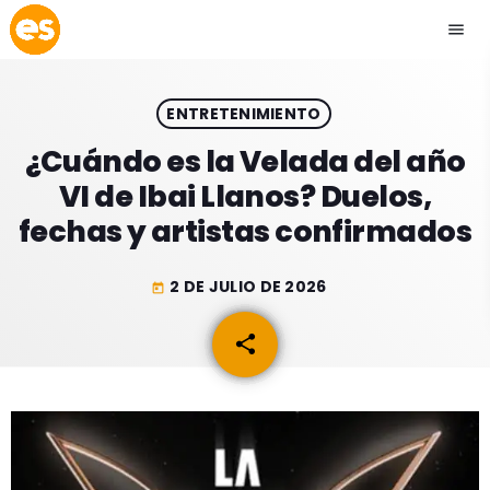
menu
close
ENTRETENIMIENTO
play_arrow
EMISIÓN LA PAZ
¿Cuándo es la Velada del año
VI de Ibai Llanos? Duelos,
play_arrow
EMISIÓN COCHABAMBA
fechas y artistas confirmados
2 DE JULIO DE 2026
today
ESLATINO NEWS
keyboard_arrow_down
share
email
ESLATINO NEWS
LOS + TOP
ACTUALIDAD
PROGRAMACIÓN
ESPECTÁCULOS
INICIO