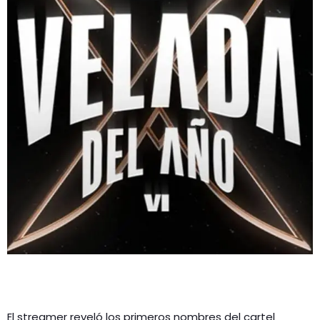
GEEKERS
MÚSICA
RADIO SPLENDID
ENTRETENIMIENTO
CONTACTO
El streamer reveló los primeros nombres del cartel