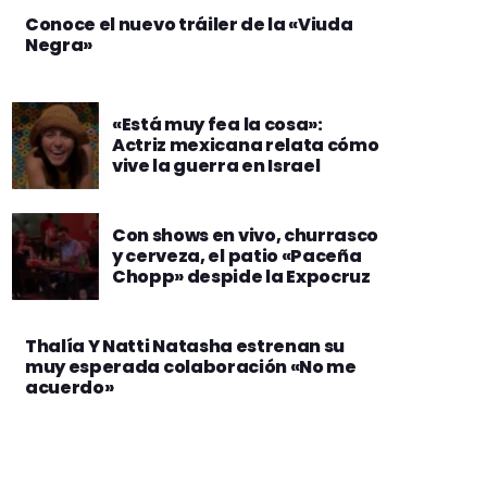
Conoce el nuevo tráiler de la «Viuda
Negra»
«Está muy fea la cosa»:
Actriz mexicana relata cómo
vive la guerra en Israel
Con shows en vivo, churrasco
y cerveza, el patio «Paceña
Chopp» despide la Expocruz
Thalía Y Natti Natasha estrenan su
muy esperada colaboración «No me
acuerdo»