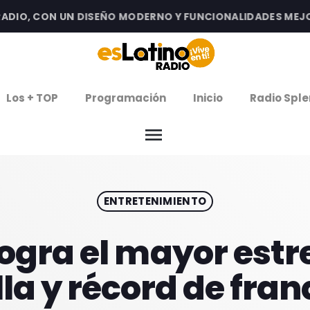
O, CON UN DISEÑO MODERNO Y FUNCIONALIDADES MEJORADA
clos
Los + TOP
Programación
Inicio
Radio Sple
arrow
EMISIÓN LA PAZ
menu
arrow
EMISIÓN COCHABAMBA
ENTRETENIMIENTO
IERNES DE ESTRENOS
ROGRAMACIÓN
 logra el mayor estr
lla y récord de fran