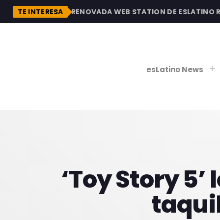
DESCUBRE LA RENOVADA WEB STATION DE ESLATINO RADI
TE INTERESA
esLatino News
play_
play_
V
P
‘Toy Story 5’
taqui