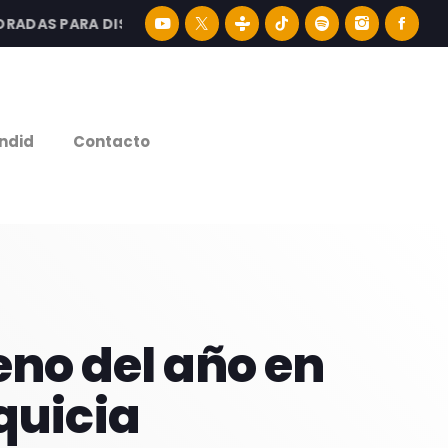
S PARA DISFRUTAR LA MEJOR MÚSICA LATINA Y CONTENID
e
ndid
Contacto
eno del año en
quicia