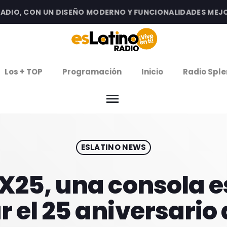
O, CON UN DISEÑO MODERNO Y FUNCIONALIDADES MEJORADA
clos
Los + TOP
Programación
Inicio
Radio Sple
arrow
EMISIÓN LA PAZ
menu
arrow
EMISIÓN COCHABAMBA
ESLATINO NEWS
IERNES DE ESTRENOS
ROGRAMACIÓN
 X25, una consola e
r el 25 aniversario