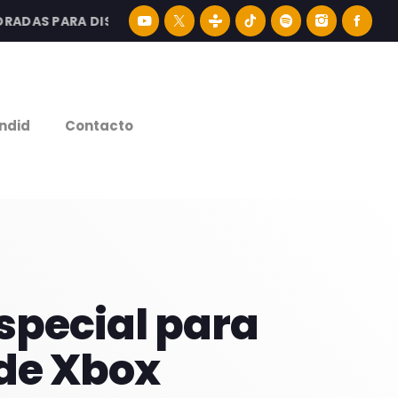
S PARA DISFRUTAR LA MEJOR MÚSICA LATINA Y CONTENID
e
ndid
Contacto
special para
 de Xbox