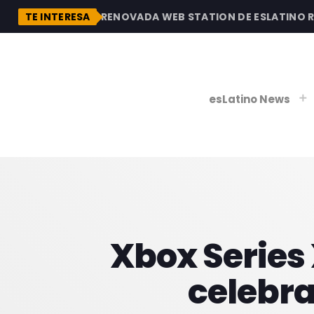
DESCUBRE LA RENOVADA WEB STATION DE ESLATINO RADI
TE INTERESA
esLatino News
play_
play_
V
P
Xbox Series
celebra