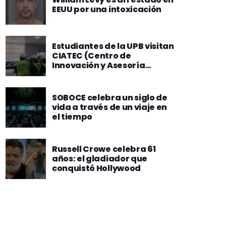
EEUU por una intoxicación
Estudiantes de la UPB visitan
CIATEC (Centro de
Innovación y Asesoría
Técnica), donde SOBOCE
impulsa la innovación y
construcción sostenible
SOBOCE celebra un siglo de
vida a través de un viaje en
el tiempo
Russell Crowe celebra 61
años: el gladiador que
conquistó Hollywood