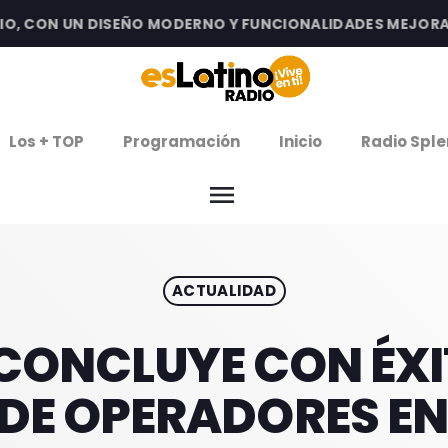
CON UN DISEÑO MODERNO Y FUNCIONALIDADES MEJORADAS 
clos
Los + TOP
Programación
Inicio
Radio Sple
arrow
EMISIÓN LA PAZ
menu
arrow
EMISIÓN COCHABAMBA
ACTUALIDAD
IERNES DE ESTRENOS
ROGRAMACIÓN
 CONCLUYE CON ÉXI
E OPERADORES EN