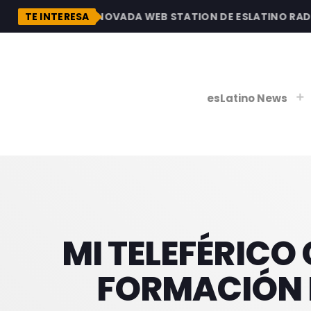
ESCUBRE LA RENOVADA WEB STATION DE ESLATINO RADIO, 
TE INTERESA
esLatino News
play_
play_
V
P
MI TELEFÉRICO
FORMACIÓN D