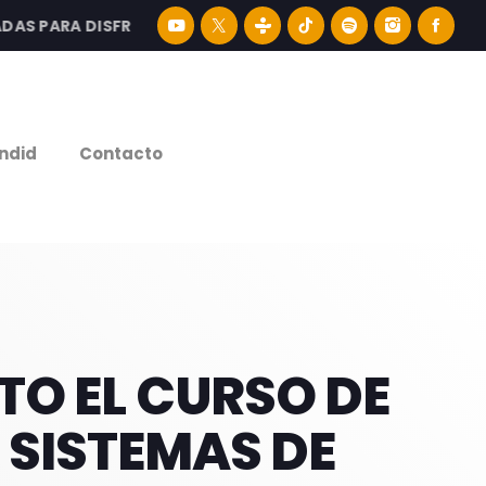
PARA DISFRUTAR LA MEJOR MÚSICA LATINA Y CONTENIDO E
e
ndid
Contacto
TO EL CURSO DE
 SISTEMAS DE