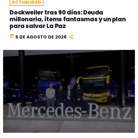
ACTUALIDAD
Dockweiler tras 90 días: Deuda
millonaria, ítems fantasmas y un plan
para salvar La Paz
today
5 DE AGOSTO DE 2026