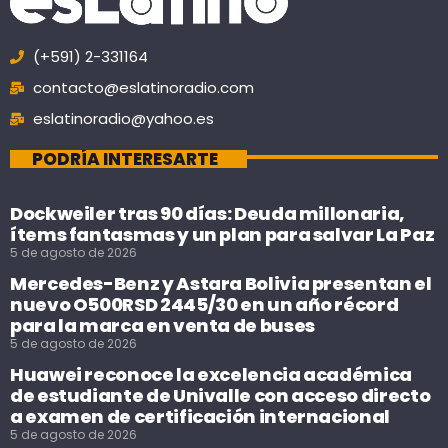
(+591) 2-331164
contacto@eslatinoradio.com
eslatinoradio@yahoo.es
PODRÍA INTERESARTE
Dockweiler tras 90 días: Deuda millonaria,
ítems fantasmas y un plan para salvar La Paz
5 de agosto de 2026
Mercedes-Benz y Astara Bolivia presentan el
nuevo O500RSD 2445/30 en un año récord
para la marca en venta de buses
5 de agosto de 2026
Huawei reconoce la excelencia académica
de estudiante de Univalle con acceso directo
a examen de certificación internacional
5 de agosto de 2026