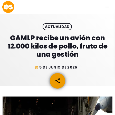
menu
close
ACTUALIDAD
play_arrow
EMISIÓN LA PAZ
GAMLP recibe un avión con
12.000 kilos de pollo, fruto de
play_arrow
EMISIÓN COCHABAMBA
una gestión
5 DE JUNIO DE 2026
today
ESLATINO NEWS
keyboard_arrow_down
share
email
ESLATINO NEWS
LOS + TOP
ACTUALIDAD
PROGRAMACIÓN
ESPECTÁCULOS
INICIO