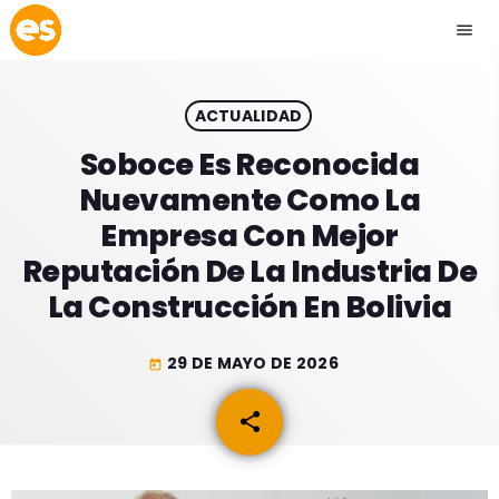
menu
close
ACTUALIDAD
play_arrow
EMISIÓN LA PAZ
Soboce Es Reconocida
Nuevamente Como La
play_arrow
EMISIÓN COCHABAMBA
Empresa Con Mejor
Reputación De La Industria De
La Construcción En Bolivia
ESLATINO NEWS
keyboard_arrow_down
29 DE MAYO DE 2026
today
ESLATINO NEWS
LOS + TOP
share
email
ACTUALIDAD
PROGRAMACIÓN
ESPECTÁCULOS
INICIO