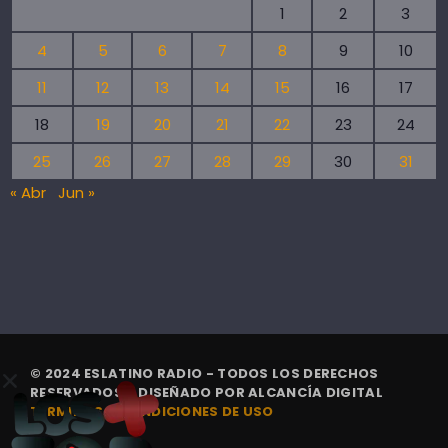
1
2
3
4
5
6
7
8
9
10
11
12
13
14
15
16
17
18
19
20
21
22
23
24
25
26
27
28
29
30
31
« Abr
Jun »
© 2024 ESLATINO RADIO - TODOS LOS DERECHOS
RESERVADOS. | DISEÑADO POR
ALCANCÍA DIGITAL
TÉRMINOS Y CONDICIONES DE USO