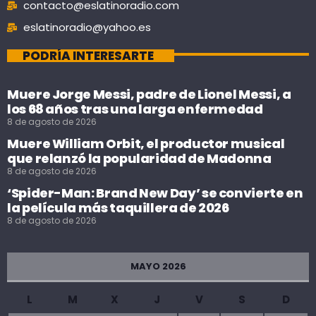
contacto@eslatinoradio.com
eslatinoradio@yahoo.es
PODRÍA INTERESARTE
Muere Jorge Messi, padre de Lionel Messi, a
los 68 años tras una larga enfermedad
8 de agosto de 2026
Muere William Orbit, el productor musical
que relanzó la popularidad de Madonna
8 de agosto de 2026
‘Spider-Man: Brand New Day’ se convierte en
la película más taquillera de 2026
8 de agosto de 2026
MAYO 2026
L
M
X
J
V
S
D