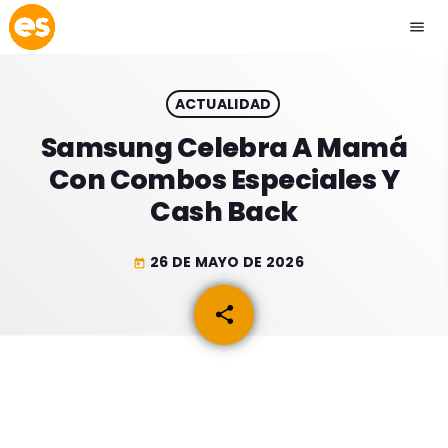
menu
close
ACTUALIDAD
play_arrow
EMISIÓN LA PAZ
Samsung Celebra A Mamá
Con Combos Especiales Y
play_arrow
EMISIÓN COCHABAMBA
Cash Back
26 DE MAYO DE 2026
today
ESLATINO NEWS
keyboard_arrow_down
share
email
ESLATINO NEWS
LOS + TOP
ACTUALIDAD
PROGRAMACIÓN
ESPECTÁCULOS
INICIO