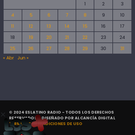
1
2
3
4
5
6
7
8
9
10
11
12
13
14
15
16
17
18
19
20
21
22
23
24
25
26
27
28
29
30
31
« Abr
Jun »
© 2024 ESLATINO RADIO - TODOS LOS DERECHOS
RESERVADOS. | DISEÑADO POR
ALCANCÍA DIGITAL
TÉRMINOS Y CONDICIONES DE USO