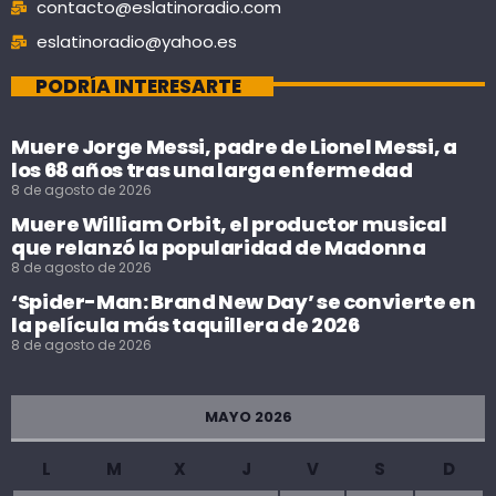
contacto@eslatinoradio.com
eslatinoradio@yahoo.es
PODRÍA INTERESARTE
Muere Jorge Messi, padre de Lionel Messi, a
los 68 años tras una larga enfermedad
8 de agosto de 2026
Muere William Orbit, el productor musical
que relanzó la popularidad de Madonna
8 de agosto de 2026
‘Spider-Man: Brand New Day’ se convierte en
la película más taquillera de 2026
8 de agosto de 2026
MAYO 2026
L
M
X
J
V
S
D