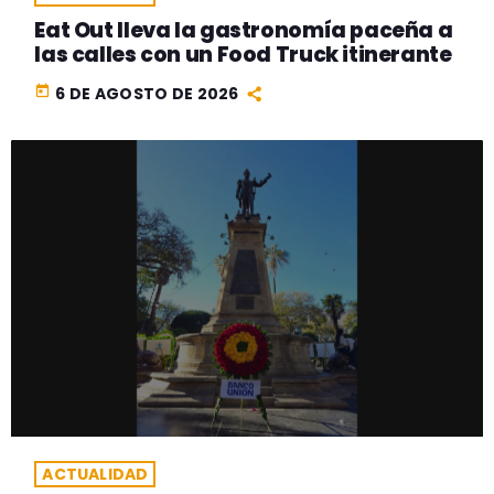
Eat Out lleva la gastronomía paceña a
las calles con un Food Truck itinerante
today
6 DE AGOSTO DE 2026
ACTUALIDAD