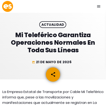
menu
close
ACTUALIDAD
play_arrow
EMISIÓN LA PAZ
Mi Teleférico Garantiza
Operaciones Normales En
play_arrow
EMISIÓN COCHABAMBA
Toda Sus Líneas
21 DE MAYO DE 2026
today
ESLATINO NEWS
keyboard_arrow_down
share
email
ESLATINO NEWS
LOS + TOP
ACTUALIDAD
La Empresa Estatal de Transporte por Cable Mi Teleférico
PROGRAMACIÓN
informa que, pese a las movilizaciones y
ESPECTÁCULOS
manifestaciones que actualmente se registran en La
INICIO