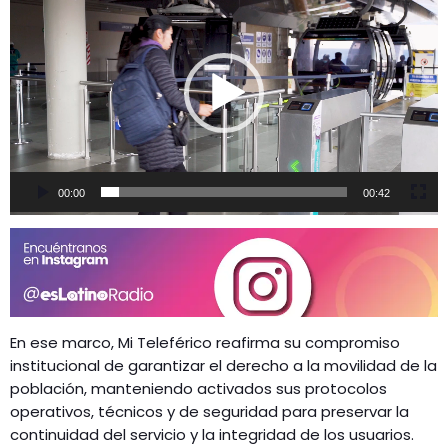
e
p
r
o
d
u
c
t
o
00:00
00:42
r
d
e
v
í
d
En ese marco, Mi Teleférico reafirma su compromiso
e
institucional de garantizar el derecho a la movilidad de la
o
población, manteniendo activados sus protocolos
operativos, técnicos y de seguridad para preservar la
continuidad del servicio y la integridad de los usuarios.