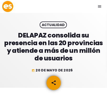
menu
close
ACTUALIDAD
play_arrow
EMISIÓN LA PAZ
DELAPAZ consolida su
presencia en las 20 provincias
play_arrow
EMISIÓN COCHABAMBA
y atiende a más de un millón
de usuarios
20 DE MAYO DE 2026
today
ESLATINO NEWS
keyboard_arrow_down
share
email
ESLATINO NEWS
LOS + TOP
ACTUALIDAD
PROGRAMACIÓN
ESPECTÁCULOS
INICIO