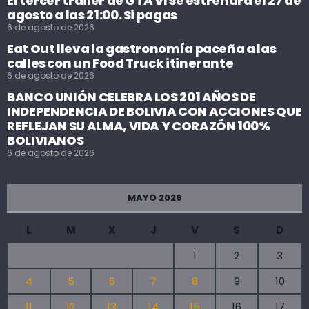
El tercer tráiler de GTA VI se estrenará el 27 de
agosto a las 21:00. Si pagas
6 de agosto de 2026
Eat Out lleva la gastronomía paceña a las
calles con un Food Truck itinerante
6 de agosto de 2026
BANCO UNIÓN CELEBRA LOS 201 AÑOS DE
INDEPENDENCIA DE BOLIVIA CON ACCIONES QUE
REFLEJAN SU ALMA, VIDA Y CORAZÓN 100%
BOLIVIANOS
6 de agosto de 2026
MAYO 2026
L
M
X
J
V
S
D
1
2
3
4
5
6
7
8
9
10
11
12
13
14
15
16
17