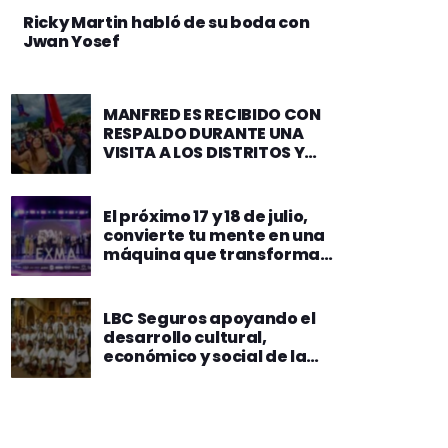
Ricky Martin habló de su boda con
Jwan Yosef
MANFRED ES RECIBIDO CON
RESPALDO DURANTE UNA
VISITA A LOS DISTRITOS Y
MANCOMUNIDADES EN LA
ZONA SUR
El próximo 17 y 18 de julio,
convierte tu mente en una
máquina que transforma
negocios en EXMA 2025
LBC Seguros apoyando el
desarrollo cultural,
económico y social de la
chiquitanía