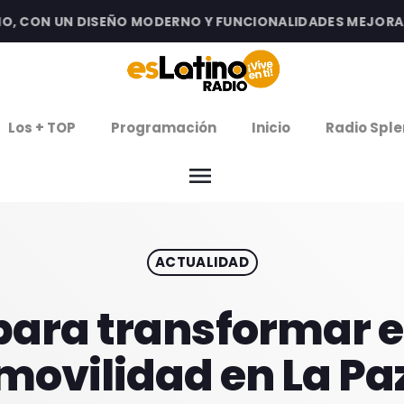
CON UN DISEÑO MODERNO Y FUNCIONALIDADES MEJORADAS 
clos
Los + TOP
Programación
Inicio
Radio Sple
arrow
EMISIÓN LA PAZ
menu
arrow
EMISIÓN COCHABAMBA
ACTUALIDAD
IERNES DE ESTRENOS
ROGRAMACIÓN
para transformar e
movilidad en La Pa