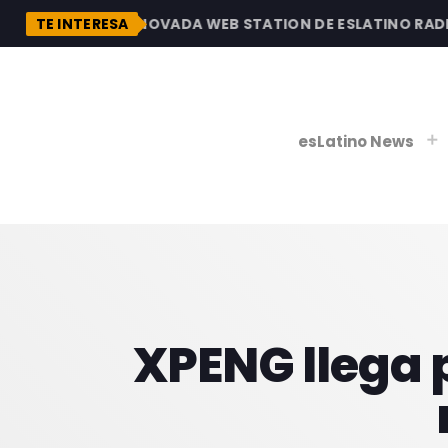
ESCUBRE LA RENOVADA WEB STATION DE ESLATINO RADIO, 
TE INTERESA
esLatino News
play_
play_
V
P
XPENG llega 