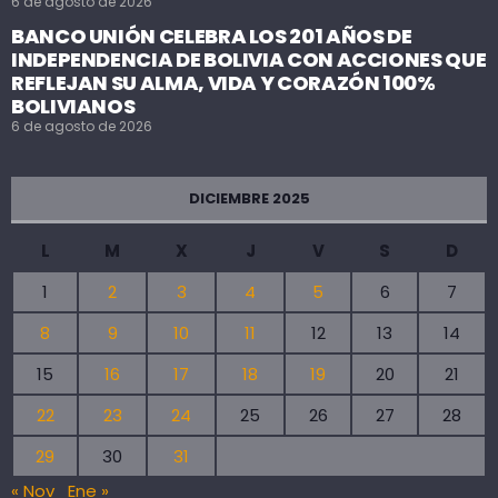
6 de agosto de 2026
BANCO UNIÓN CELEBRA LOS 201 AÑOS DE
INDEPENDENCIA DE BOLIVIA CON ACCIONES QUE
REFLEJAN SU ALMA, VIDA Y CORAZÓN 100%
BOLIVIANOS
6 de agosto de 2026
DICIEMBRE 2025
L
M
X
J
V
S
D
1
2
3
4
5
6
7
8
9
10
11
12
13
14
15
16
17
18
19
20
21
22
23
24
25
26
27
28
29
30
31
« Nov
Ene »