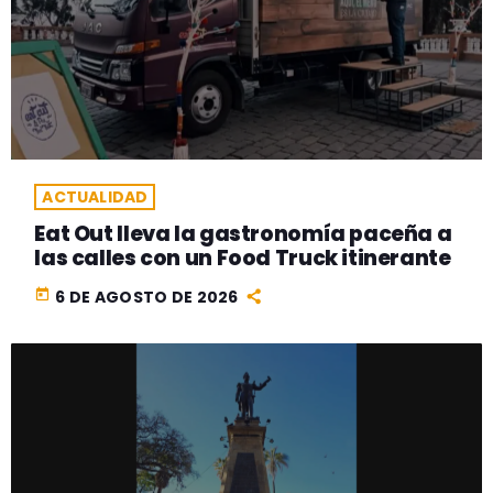
ACTUALIDAD
Eat Out lleva la gastronomía paceña a
las calles con un Food Truck itinerante
today
6 DE AGOSTO DE 2026