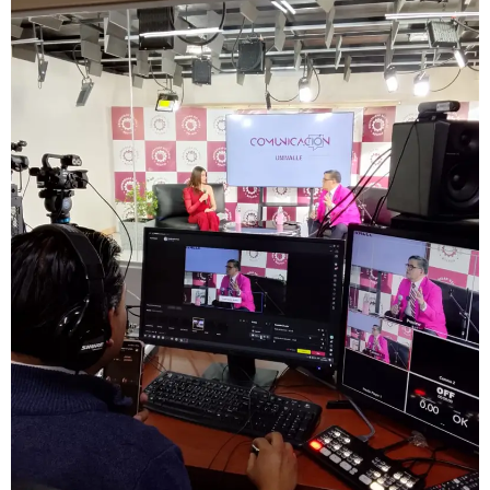
GEEKERS
MÚSICA
RADIO SPLENDID
ENTRETENIMIENTO
CONTACTO