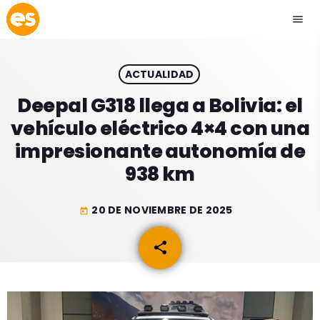
menu
close
ACTUALIDAD
play_arrow
EMISIÓN LA PAZ
Deepal G318 llega a Bolivia: el
vehículo eléctrico 4×4 con una
play_arrow
EMISIÓN COCHABAMBA
impresionante autonomía de
938 km
20 DE NOVIEMBRE DE 2025
today
ESLATINO NEWS
keyboard_arrow_down
share
email
ESLATINO NEWS
LOS + TOP
ACTUALIDAD
PROGRAMACIÓN
ESPECTÁCULOS
INICIO