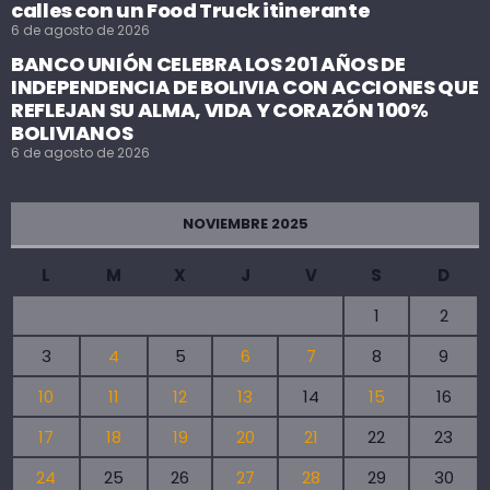
calles con un Food Truck itinerante
6 de agosto de 2026
BANCO UNIÓN CELEBRA LOS 201 AÑOS DE
INDEPENDENCIA DE BOLIVIA CON ACCIONES QUE
REFLEJAN SU ALMA, VIDA Y CORAZÓN 100%
BOLIVIANOS
6 de agosto de 2026
NOVIEMBRE 2025
L
M
X
J
V
S
D
1
2
3
4
5
6
7
8
9
10
11
12
13
14
15
16
17
18
19
20
21
22
23
24
25
26
27
28
29
30