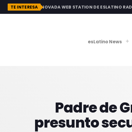
ESCUBRE LA RENOVADA WEB STATION DE ESLATINO RADIO,
TE INTERESA
esLatino News
play_
play_
V
P
Padre de G
presunto secu