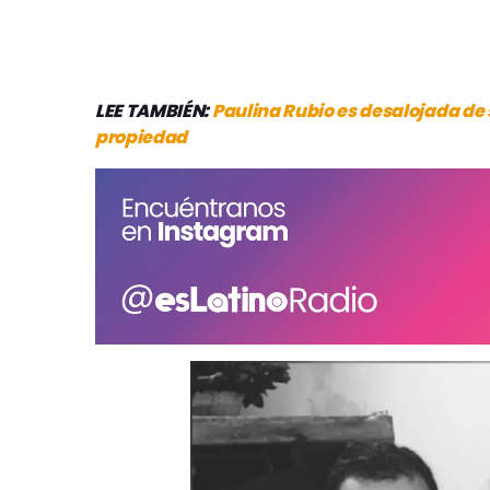
LEE TAMBIÉN:
Paulina Rubio es desalojada de
propiedad