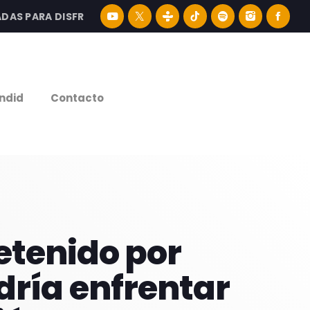
PARA DISFRUTAR LA MEJOR MÚSICA LATINA Y CONTENIDO E
e
ndid
Contacto
etenido por
dría enfrentar