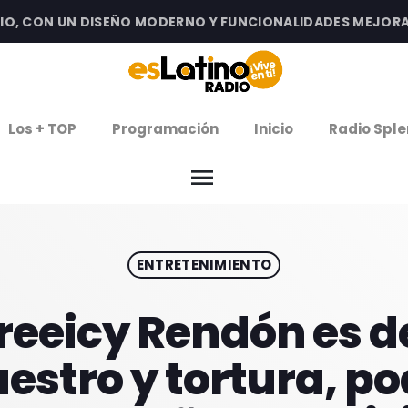
 CON UN DISEÑO MODERNO Y FUNCIONALIDADES MEJORADAS 
clos
Los + TOP
Programación
Inicio
Radio Sple
arrow
EMISIÓN LA PAZ
menu
arrow
EMISIÓN COCHABAMBA
ENTRETENIMIENTO
IERNES DE ESTRENOS
ROGRAMACIÓN
reeicy Rendón es d
estro y tortura, po