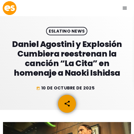
menu
close
ESLATINO NEWS
play_arrow
EMISIÓN LA PAZ
Daniel Agostini y Explosión
Cumbiera reestrenan la
play_arrow
EMISIÓN COCHABAMBA
canción “La Cita” en
homenaje a Naoki Ishidsa
10 DE OCTUBRE DE 2025
today
ESLATINO NEWS
keyboard_arrow_down
share
email
ESLATINO NEWS
LOS + TOP
ACTUALIDAD
PROGRAMACIÓN
ESPECTÁCULOS
INICIO