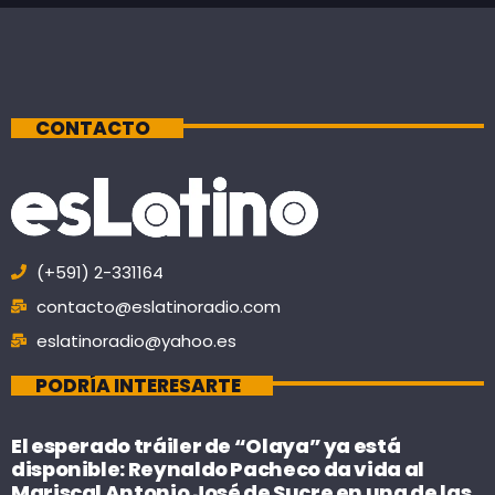
CONTACTO
(+591) 2-331164
contacto@eslatinoradio.com
eslatinoradio@yahoo.es
PODRÍA INTERESARTE
El esperado tráiler de “Olaya” ya está
disponible: Reynaldo Pacheco da vida al
Mariscal Antonio José de Sucre en una de las