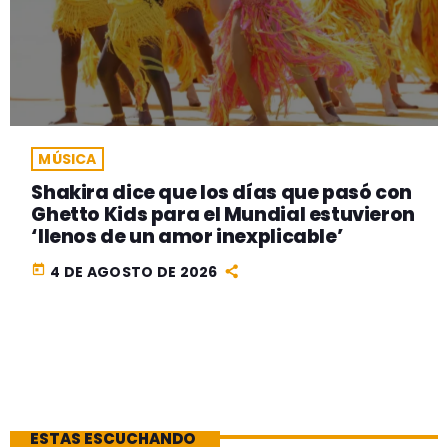
MÚSICA
Shakira dice que los días que pasó con
Ghetto Kids para el Mundial estuvieron
‘llenos de un amor inexplicable’
today
4 DE AGOSTO DE 2026
ESTAS ESCUCHANDO