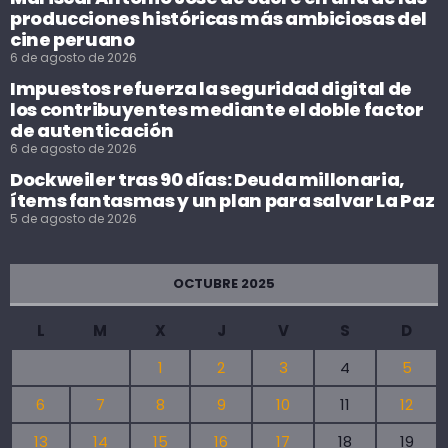
producciones históricas más ambiciosas del
cine peruano
6 de agosto de 2026
Impuestos refuerza la seguridad digital de
los contribuyentes mediante el doble factor
de autenticación
6 de agosto de 2026
Dockweiler tras 90 días: Deuda millonaria,
ítems fantasmas y un plan para salvar La Paz
5 de agosto de 2026
OCTUBRE 2025
L
M
X
J
V
S
D
1
2
3
4
5
6
7
8
9
10
11
12
13
14
15
16
17
18
19