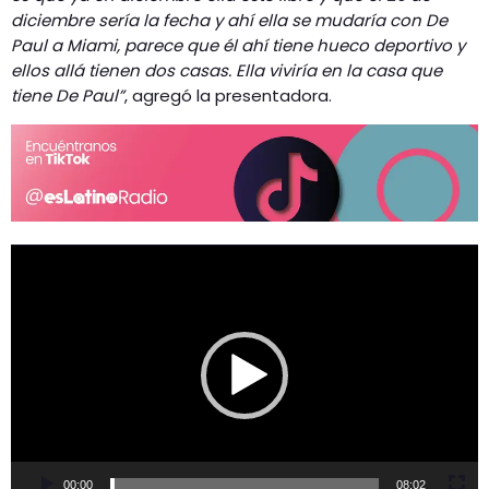
diciembre sería la fecha y ahí ella se mudaría con De
Paul a Miami, parece que él ahí tiene hueco deportivo y
ellos allá tienen dos casas. Ella viviría en la casa que
tiene De Paul”
, agregó la presentadora.
R
e
p
r
o
d
u
c
t
o
00:00
08:02