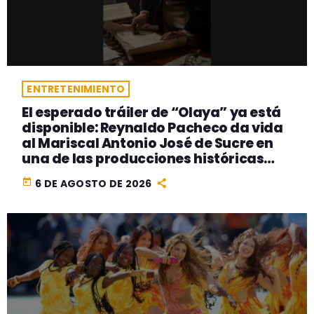
ENTRETENIMIENTO
El esperado tráiler de “Olaya” ya está
disponible: Reynaldo Pacheco da vida
al Mariscal Antonio José de Sucre en
una de las producciones históricas
más ambiciosas del cine peruano
today
6 DE AGOSTO DE 2026