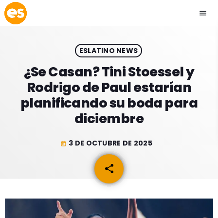
menu
close
ESLATINO NEWS
play_arrow
EMISIÓN LA PAZ
¿Se Casan? Tini Stoessel y
Rodrigo de Paul estarían
play_arrow
EMISIÓN COCHABAMBA
planificando su boda para
diciembre
3 DE OCTUBRE DE 2025
today
ESLATINO NEWS
keyboard_arrow_down
share
email
ESLATINO NEWS
LOS + TOP
ACTUALIDAD
PROGRAMACIÓN
ESPECTÁCULOS
INICIO