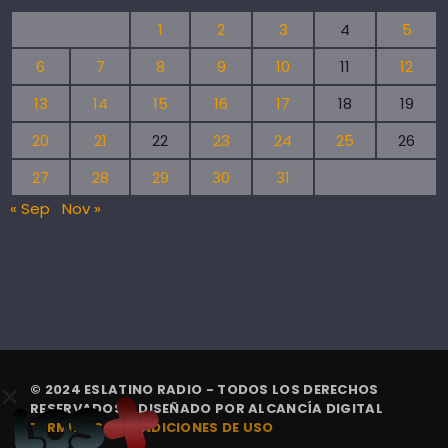
1
2
3
4
5
6
7
8
9
10
11
12
13
14
15
16
17
18
19
20
21
22
23
24
25
26
27
28
29
30
31
« Sep
Nov »
© 2024 ESLATINO RADIO - TODOS LOS DERECHOS
RESERVADOS. | DISEÑADO POR
ALCANCÍA DIGITAL
TÉRMINOS Y CONDICIONES DE USO