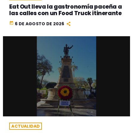
Eat Out lleva la gastronomía paceña a
las calles con un Food Truck itinerante
today
6 DE AGOSTO DE 2026
ACTUALIDAD