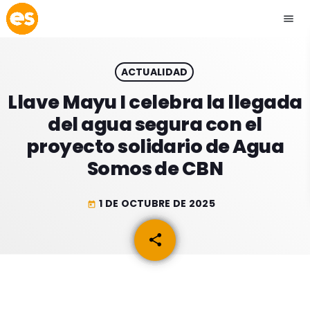
menu
close
ACTUALIDAD
play_arrow
EMISIÓN LA PAZ
Llave Mayu I celebra la llegada
del agua segura con el
play_arrow
EMISIÓN COCHABAMBA
proyecto solidario de Agua
Somos de CBN
1 DE OCTUBRE DE 2025
today
ESLATINO NEWS
keyboard_arrow_down
share
email
ESLATINO NEWS
LOS + TOP
ACTUALIDAD
PROGRAMACIÓN
ESPECTÁCULOS
INICIO