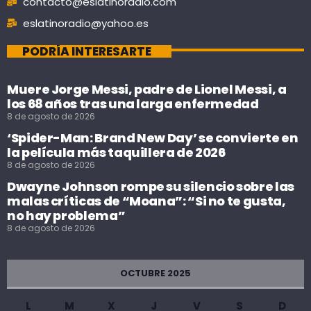
contacto@eslatinoradio.com
eslatinoradio@yahoo.es
PODRÍA INTERESARTE
Muere Jorge Messi, padre de Lionel Messi, a
los 68 años tras una larga enfermedad
8 de agosto de 2026
‘Spider-Man: Brand New Day’ se convierte en
la película más taquillera de 2026
8 de agosto de 2026
Dwayne Johnson rompe su silencio sobre las
malas críticas de “Moana”: “Si no te gusta,
no hay problema”
8 de agosto de 2026
OCTUBRE 2025
L
M
X
J
V
S
D