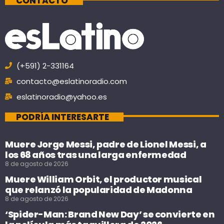
CONTACTO
(+591) 2-331164
contacto@eslatinoradio.com
eslatinoradio@yahoo.es
PODRÍA INTERESARTE
Muere Jorge Messi, padre de Lionel Messi, a
los 68 años tras una larga enfermedad
8 de agosto de 2026
Muere William Orbit, el productor musical
que relanzó la popularidad de Madonna
8 de agosto de 2026
‘Spider-Man: Brand New Day’ se convierte en