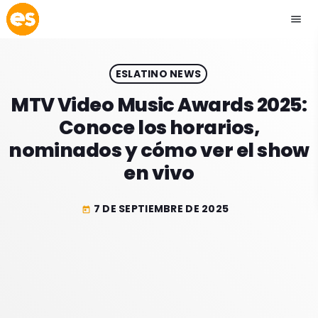
menu
close
ESLATINO NEWS
play_arrow
EMISIÓN LA PAZ
MTV Video Music Awards 2025:
Conoce los horarios,
play_arrow
EMISIÓN COCHABAMBA
nominados y cómo ver el show
en vivo
7 DE SEPTIEMBRE DE 2025
today
ESLATINO NEWS
keyboard_arrow_down
ESLATINO NEWS
LOS + TOP
ACTUALIDAD
PROGRAMACIÓN
ESPECTÁCULOS
INICIO