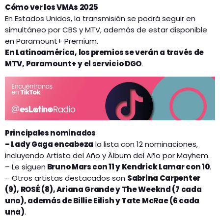
Cómo ver los VMAs 2025
En Estados Unidos, la transmisión se podrá seguir en
simultáneo por CBS y MTV, además de estar disponible
en Paramount+ Premium.
En Latinoamérica, los premios se verán a través de
MTV, Paramount+ y el servicio DGO
.
Principales nominados
– Lady Gaga encabeza
la lista con 12 nominaciones,
incluyendo Artista del Año y Álbum del Año por Mayhem.
– Le siguen
Bruno Mars con 11 y Kendrick Lamar con 10
.
– Otros artistas destacados son
Sabrina Carpenter
(9), ROSÉ (8), Ariana Grande y The Weeknd (7 cada
uno), además de Billie Eilish y Tate McRae (6 cada
una)
.