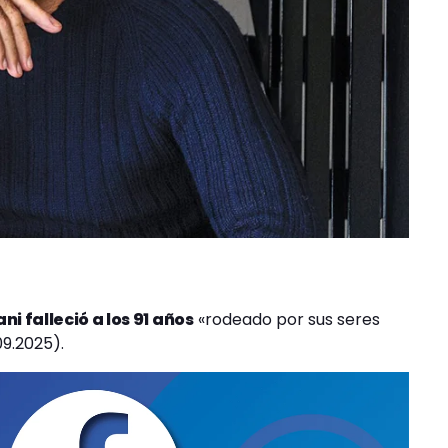
i falleció a los 91 años
«rodeado por sus seres
09.2025).