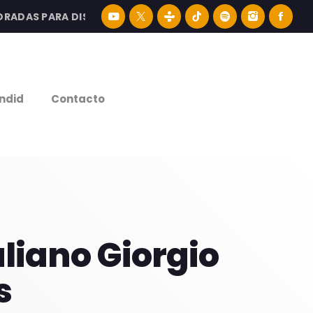
S PARA DISFRUTAR LA MEJOR MÚSICA LATINA Y CONTENID
e
ndid
Contacto
aliano Giorgio
s