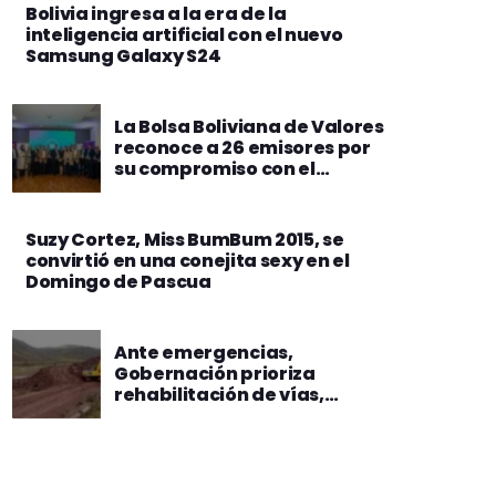
Bolivia ingresa a la era de la
inteligencia artificial con el nuevo
Samsung Galaxy S24
La Bolsa Boliviana de Valores
reconoce a 26 emisores por
su compromiso con el
cumplimiento normativo
Suzy Cortez, Miss BumBum 2015, se
convirtió en una conejita sexy en el
Domingo de Pascua
Ante emergencias,
Gobernación prioriza
rehabilitación de vías,
maquinaria pesada y ayuda
humanitaria a municipios