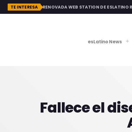
DESCUBRE LA RENOVADA WEB STATION DE ESLATINO RADI
TE INTERESA
esLatino News
play_
play_
V
P
Fallece el di