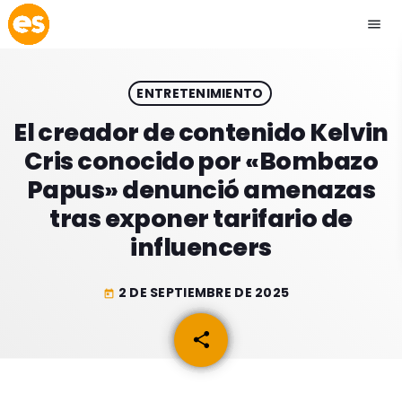
menu
close
ENTRETENIMIENTO
play_arrow
EMISIÓN LA PAZ
El creador de contenido Kelvin
Cris conocido por «Bombazo
play_arrow
EMISIÓN COCHABAMBA
Papus» denunció amenazas
tras exponer tarifario de
influencers
ESLATINO NEWS
keyboard_arrow_down
2 DE SEPTIEMBRE DE 2025
today
ESLATINO NEWS
LOS + TOP
share
email
ACTUALIDAD
PROGRAMACIÓN
ESPECTÁCULOS
INICIO