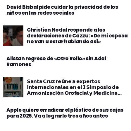
David Bisbal pide cuidar la privacidad de los
niños en las redes sociales
Christian Nodal responde a las
declaraciones de Cazzu: «De mi esposa
no van a estar hablando así»
Alistan regreso de «Otro Rollo» sin Adal
Ramones
𝗦𝗮𝗻𝘁𝗮 𝗖𝗿𝘂𝘇 𝗿𝗲ú𝗻𝗲 𝗮 𝗲𝘅𝗽𝗲𝗿𝘁𝗼𝘀
𝗶𝗻𝘁𝗲𝗿𝗻𝗮𝗰𝗶𝗼𝗻𝗮𝗹𝗲𝘀 𝗲𝗻 𝗲𝗹 𝗜 𝗦𝗶𝗺𝗽𝗼𝘀𝗶𝗼 𝗱𝗲
𝗔𝗿𝗺𝗼𝗻𝗶𝘇𝗮𝗰𝗶ó𝗻 𝗢𝗿𝗼𝗳𝗮𝗰𝗶𝗮𝗹 𝘆 𝗠𝗲𝗱𝗶𝗰𝗶𝗻𝗮
𝗘𝘀𝘁é𝘁𝗶𝗰𝗮
Apple quiere erradicar el plástico de sus cajas
para 2025. Va a lograrlo tres años antes