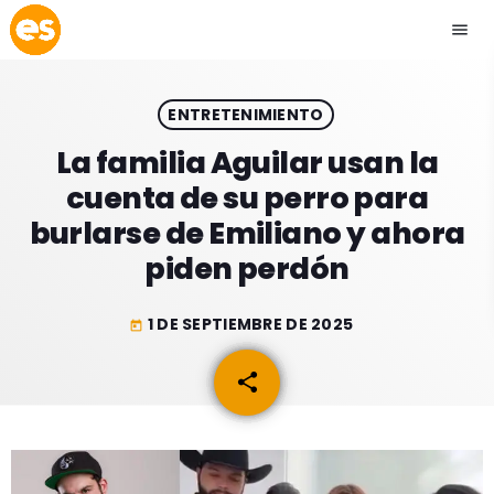
menu
close
ENTRETENIMIENTO
play_arrow
EMISIÓN LA PAZ
La familia Aguilar usan la
cuenta de su perro para
play_arrow
EMISIÓN COCHABAMBA
burlarse de Emiliano y ahora
piden perdón
1 DE SEPTIEMBRE DE 2025
today
ESLATINO NEWS
keyboard_arrow_down
share
email
ESLATINO NEWS
LOS + TOP
ACTUALIDAD
PROGRAMACIÓN
ESPECTÁCULOS
INICIO