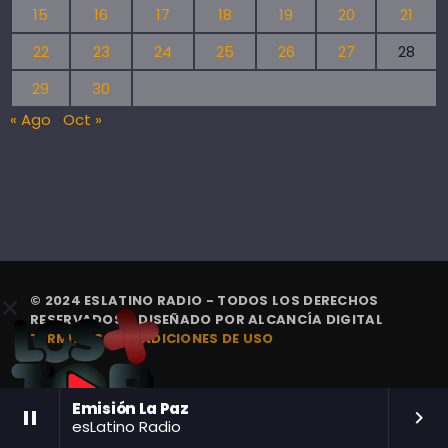
15
16
17
18
19
20
21
22
23
24
25
26
27
28
29
30
« Ago
Oct »
© 2024 ESLATINO RADIO - TODOS LOS DERECHOS
RESERVADOS. | DISEÑADO POR
ALCANCÍA DIGITAL
TÉRMINOS Y CONDICIONES DE USO
Emisión La Paz
pause
keyboard_arrow_right
esLatino Radio