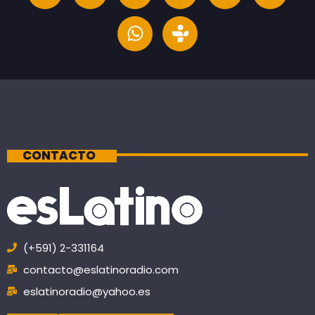
CONTACTO
(+591) 2-331164
contacto@eslatinoradio.com
eslatinoradio@yahoo.es