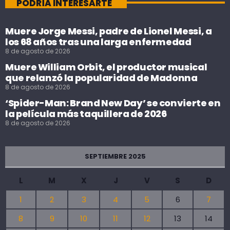
PODRÍA INTERESARTE
Muere Jorge Messi, padre de Lionel Messi, a
los 68 años tras una larga enfermedad
8 de agosto de 2026
Muere William Orbit, el productor musical
que relanzó la popularidad de Madonna
8 de agosto de 2026
‘Spider-Man: Brand New Day’ se convierte en
la película más taquillera de 2026
8 de agosto de 2026
SEPTIEMBRE 2025
L
M
X
J
V
S
D
1
2
3
4
5
6
7
8
9
10
11
12
13
14