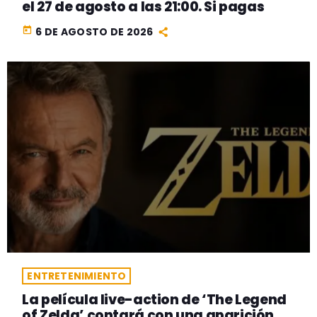
el 27 de agosto a las 21:00. Si pagas
today
6 DE AGOSTO DE 2026
ENTRETENIMIENTO
La película live-action de ‘The Legend
of Zelda’ contará con una aparición