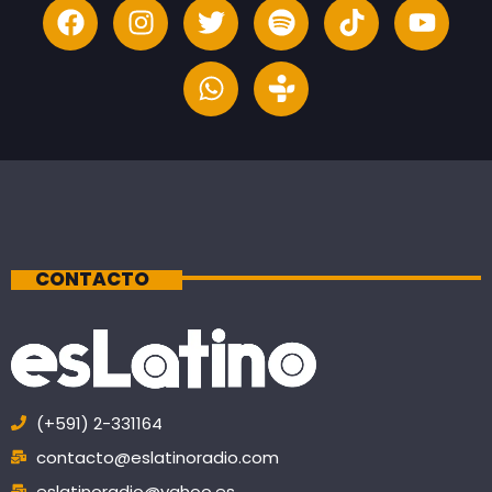
CONTACTO
(+591) 2-331164
contacto@eslatinoradio.com
eslatinoradio@yahoo.es