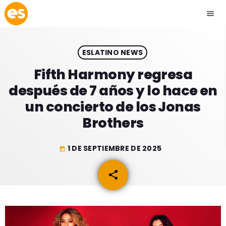
menu
close
ESLATINO NEWS
play_arrow
EMISIÓN LA PAZ
Fifth Harmony regresa
después de 7 años y lo hace en
play_arrow
EMISIÓN COCHABAMBA
un concierto de los Jonas
Brothers
1 DE SEPTIEMBRE DE 2025
today
ESLATINO NEWS
keyboard_arrow_down
share
email
ESLATINO NEWS
LOS + TOP
ACTUALIDAD
PROGRAMACIÓN
ESPECTÁCULOS
INICIO