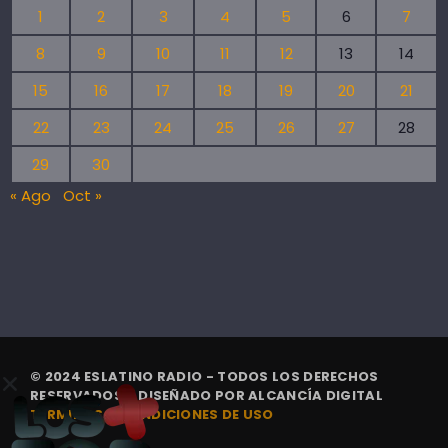
1
2
3
4
5
6
7
8
9
10
11
12
13
14
15
16
17
18
19
20
21
22
23
24
25
26
27
28
29
30
« Ago
Oct »
© 2024 ESLATINO RADIO - TODOS LOS DERECHOS
RESERVADOS. | DISEÑADO POR
ALCANCÍA DIGITAL
TÉRMINOS Y CONDICIONES DE USO