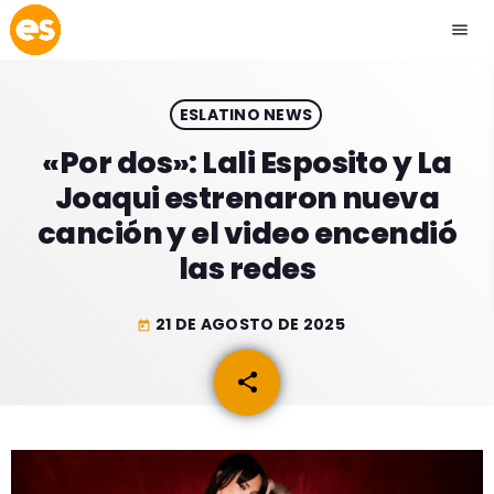
menu
close
ESLATINO NEWS
play_arrow
EMISIÓN LA PAZ
«Por dos»: Lali Esposito y La
Joaqui estrenaron nueva
play_arrow
EMISIÓN COCHABAMBA
canción y el video encendió
las redes
21 DE AGOSTO DE 2025
today
ESLATINO NEWS
keyboard_arrow_down
share
email
ESLATINO NEWS
LOS + TOP
ACTUALIDAD
PROGRAMACIÓN
ESPECTÁCULOS
INICIO