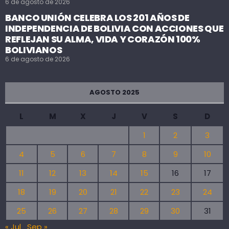
6 de agosto de 2026
BANCO UNIÓN CELEBRA LOS 201 AÑOS DE
INDEPENDENCIA DE BOLIVIA CON ACCIONES QUE
REFLEJAN SU ALMA, VIDA Y CORAZÓN 100%
BOLIVIANOS
6 de agosto de 2026
AGOSTO 2025
L
M
X
J
V
S
D
1
2
3
4
5
6
7
8
9
10
11
12
13
14
15
16
17
18
19
20
21
22
23
24
25
26
27
28
29
30
31
« Jul
Sep »