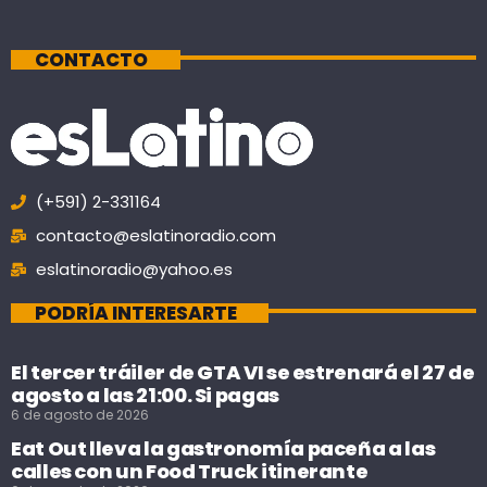
CONTACTO
(+591) 2-331164
contacto@eslatinoradio.com
eslatinoradio@yahoo.es
PODRÍA INTERESARTE
El tercer tráiler de GTA VI se estrenará el 27 de
agosto a las 21:00. Si pagas
6 de agosto de 2026
Eat Out lleva la gastronomía paceña a las
calles con un Food Truck itinerante