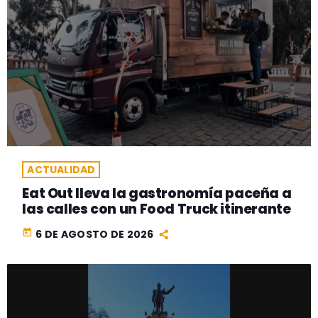
ACTUALIDAD
Eat Out lleva la gastronomía paceña a
las calles con un Food Truck itinerante
today
6 DE AGOSTO DE 2026