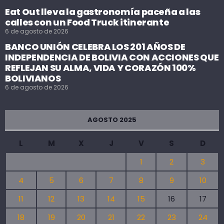
Eat Out lleva la gastronomía paceña a las
calles con un Food Truck itinerante
6 de agosto de 2026
BANCO UNIÓN CELEBRA LOS 201 AÑOS DE
INDEPENDENCIA DE BOLIVIA CON ACCIONES QUE
REFLEJAN SU ALMA, VIDA Y CORAZÓN 100%
BOLIVIANOS
6 de agosto de 2026
AGOSTO 2025
L
M
X
J
V
S
D
1
2
3
4
5
6
7
8
9
10
11
12
13
14
15
16
17
18
19
20
21
22
23
24