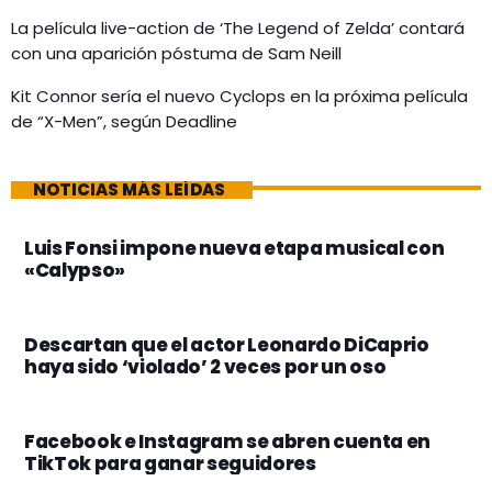
La película live-action de ‘The Legend of Zelda’ contará
con una aparición póstuma de Sam Neill
Kit Connor sería el nuevo Cyclops en la próxima película
de “X-Men”, según Deadline
NOTICIAS MÁS LEÍDAS
Luis Fonsi impone nueva etapa musical con
«Calypso»
Descartan que el actor Leonardo DiCaprio
haya sido ‘violado’ 2 veces por un oso
Facebook e Instagram se abren cuenta en
TikTok para ganar seguidores