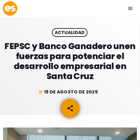
menu
close
ACTUALIDAD
play_arrow
EMISIÓN LA PAZ
FEPSC y Banco Ganadero unen
fuerzas para potenciar el
play_arrow
EMISIÓN COCHABAMBA
desarrollo empresarial en
Santa Cruz
19 DE AGOSTO DE 2025
today
ESLATINO NEWS
keyboard_arrow_down
share
email
ESLATINO NEWS
LOS + TOP
ACTUALIDAD
PROGRAMACIÓN
ESPECTÁCULOS
INICIO