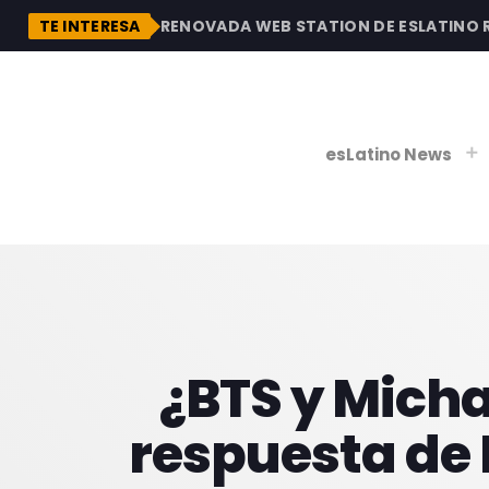
DESCUBRE LA RENOVADA WEB STATION DE ESLATINO RAD
TE INTERESA
esLatino News
play_
play_
V
P
¿BTS y Micha
respuesta de 