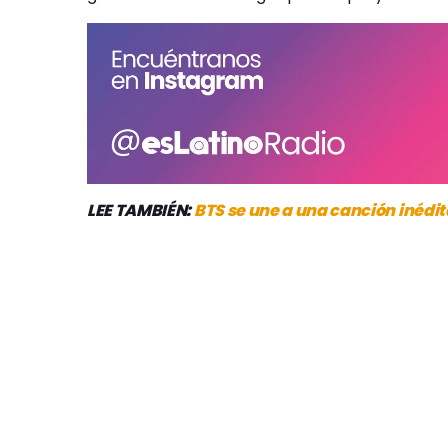
LEE TAMBIÉN:
BTS se une a una canción inédi