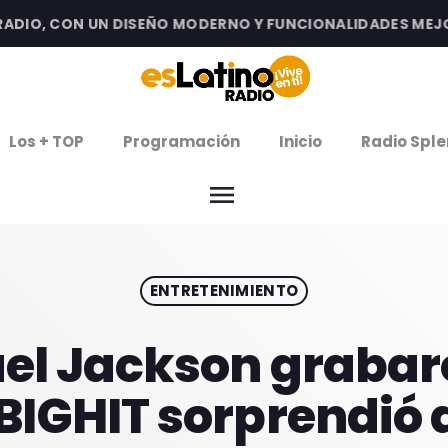
IO, CON UN DISEÑO MODERNO Y FUNCIONALIDADES MEJORAD
clos
Los + TOP
Programación
Inicio
Radio Sple
arrow
EMISIÓN LA PAZ
menu
arrow
EMISIÓN COCHABAMBA
ENTRETENIMIENTO
IERNES DE ESTRENOS
ROGRAMACIÓN
el Jackson grabar
BIGHIT sorprendió a