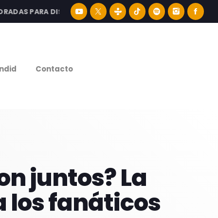
AS PARA DISFRUTAR LA MEJOR MÚSICA LATINA Y CONTENI
e
ndid
Contacto
on juntos? La
 los fanáticos