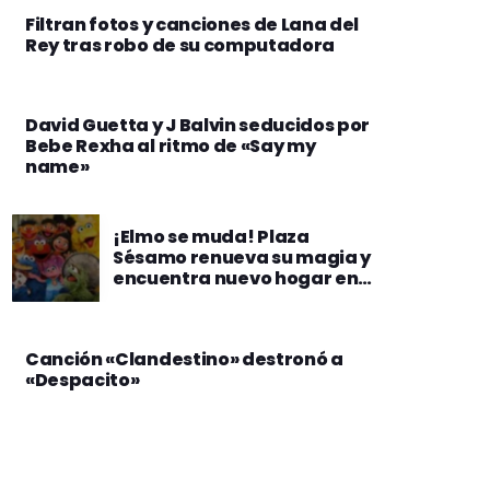
Filtran fotos y canciones de Lana del
Rey tras robo de su computadora
David Guetta y J Balvin seducidos por
Bebe Rexha al ritmo de «Say my
name»
¡Elmo se muda! Plaza
Sésamo renueva su magia y
encuentra nuevo hogar en
Netflix
Canción «Clandestino» destronó a
«Despacito»