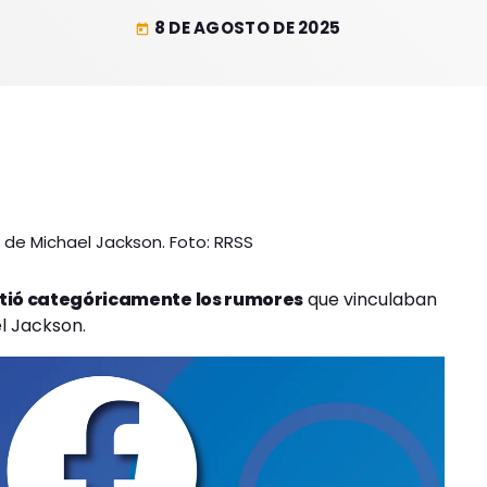
8 DE AGOSTO DE 2025
today
 de Michael Jackson. Foto: RRSS
tió categóricamente los rumores
que vinculaban
l Jackson.