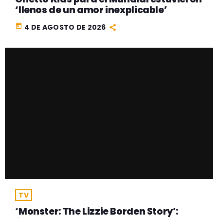
‘llenos de un amor inexplicable’
today
4 DE AGOSTO DE 2026
TV
‘Monster: The Lizzie Borden Story’: