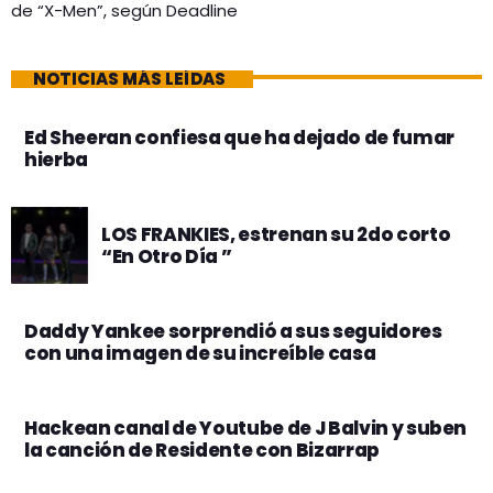
de “X-Men”, según Deadline
NOTICIAS MÁS LEÍDAS
Ed Sheeran confiesa que ha dejado de fumar
hierba
LOS FRANKIES, estrenan su 2do corto
“En Otro Día ”
Daddy Yankee sorprendió a sus seguidores
con una imagen de su increíble casa
Hackean canal de Youtube de J Balvin y suben
la canción de Residente con Bizarrap