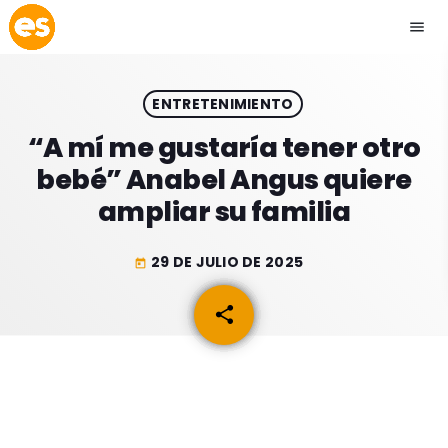
menu
close
ENTRETENIMIENTO
play_arrow
EMISIÓN LA PAZ
“A mí me gustaría tener otro
bebé” Anabel Angus quiere
play_arrow
EMISIÓN COCHABAMBA
ampliar su familia
29 DE JULIO DE 2025
today
ESLATINO NEWS
keyboard_arrow_down
share
email
ESLATINO NEWS
LOS + TOP
ACTUALIDAD
PROGRAMACIÓN
ESPECTÁCULOS
INICIO