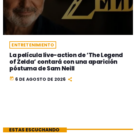
ENTRETENIMIENTO
La película live-action de ‘The Legend
of Zelda’ contará con una aparición
póstuma de Sam Neill
today
6 DE AGOSTO DE 2026
ESTAS ESCUCHANDO