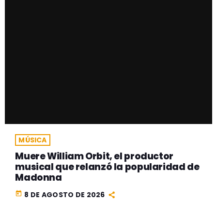
MÚSICA
Muere William Orbit, el productor
musical que relanzó la popularidad de
Madonna
today
8 DE AGOSTO DE 2026