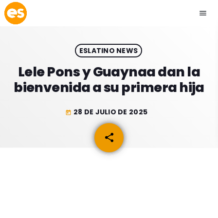
menu
close
ESLATINO NEWS
play_arrow
EMISIÓN LA PAZ
Lele Pons y Guaynaa dan la
bienvenida a su primera hija
play_arrow
EMISIÓN COCHABAMBA
28 DE JULIO DE 2025
today
share
email
ESLATINO NEWS
keyboard_arrow_down
ESLATINO NEWS
LOS + TOP
ACTUALIDAD
PROGRAMACIÓN
ESPECTÁCULOS
INICIO