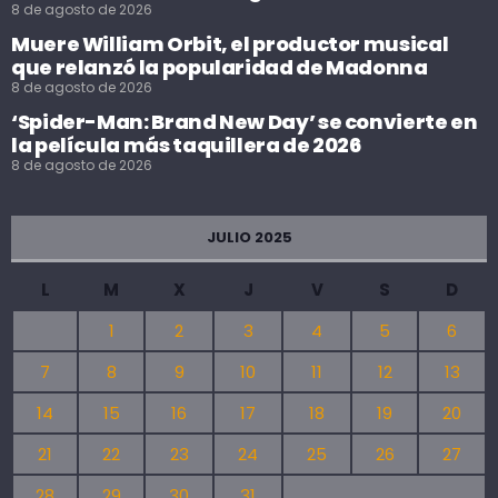
8 de agosto de 2026
Muere William Orbit, el productor musical
que relanzó la popularidad de Madonna
8 de agosto de 2026
‘Spider-Man: Brand New Day’ se convierte en
la película más taquillera de 2026
8 de agosto de 2026
JULIO 2025
L
M
X
J
V
S
D
1
2
3
4
5
6
7
8
9
10
11
12
13
14
15
16
17
18
19
20
21
22
23
24
25
26
27
28
29
30
31