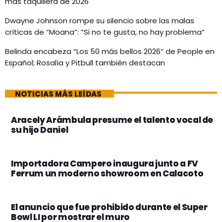
más taquillera de 2026
Dwayne Johnson rompe su silencio sobre las malas
críticas de “Moana”: “Si no te gusta, no hay problema”
Belinda encabeza “Los 50 más bellos 2026” de People en
Español; Rosalía y Pitbull también destacan
NOTICIAS MÁS LEÍDAS
Aracely Arámbula presume el talento vocal de
su hijo Daniel
Importadora Campero inaugura junto a FV
Ferrum un moderno showroom en Calacoto
El anuncio que fue prohibido durante el Super
Bowl LI por mostrar el muro