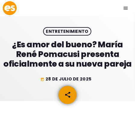
menu
close
ENTRETENIMIENTO
play_arrow
EMISIÓN LA PAZ
¿Es amor del bueno? María
René Pomacusi presenta
play_arrow
EMISIÓN COCHABAMBA
oficialmente a su nueva pareja
28 DE JULIO DE 2025
today
ESLATINO NEWS
keyboard_arrow_down
share
email
ESLATINO NEWS
LOS + TOP
ACTUALIDAD
PROGRAMACIÓN
ESPECTÁCULOS
INICIO