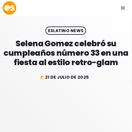
menu
close
ESLATINO NEWS
play_arrow
EMISIÓN LA PAZ
Selena Gomez celebró su
cumpleaños número 33 en una
play_arrow
EMISIÓN COCHABAMBA
fiesta al estilo retro-glam
21 DE JULIO DE 2025
today
ESLATINO NEWS
keyboard_arrow_down
ESLATINO NEWS
LOS + TOP
ACTUALIDAD
PROGRAMACIÓN
ESPECTÁCULOS
INICIO