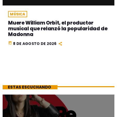
MÚSICA
Muere William Orbit, el productor
musical que relanzó la popularidad de
Madonna
today
8 DE AGOSTO DE 2026
ESTAS ESCUCHANDO