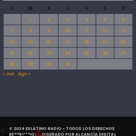
L
M
X
J
V
S
D
1
2
3
4
5
6
7
8
9
10
11
12
13
14
15
16
17
18
19
20
21
22
23
24
25
26
27
28
29
30
31
« Jun
Ago »
© 2024 ESLATINO RADIO - TODOS LOS DERECHOS
RESERVADOS. | DISEÑADO POR
ALCANCÍA DIGITAL