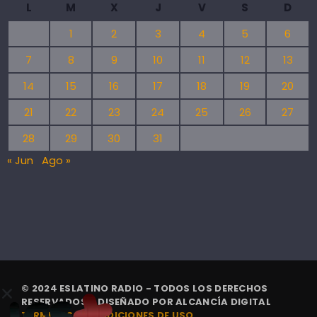
L
M
X
J
V
S
D
1
2
3
4
5
6
7
8
9
10
11
12
13
14
15
16
17
18
19
20
21
22
23
24
25
26
27
28
29
30
31
« Jun
Ago »
© 2024 ESLATINO RADIO - TODOS LOS DERECHOS
RESERVADOS. | DISEÑADO POR
ALCANCÍA DIGITAL
TÉRMINOS Y CONDICIONES DE USO