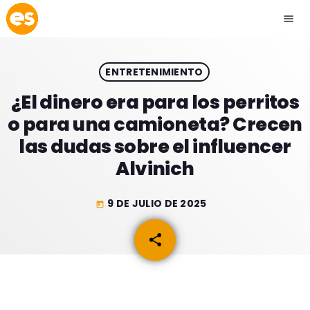
menu
close
ENTRETENIMIENTO
play_arrow
EMISIÓN LA PAZ
¿El dinero era para los perritos
o para una camioneta? Crecen
play_arrow
EMISIÓN COCHABAMBA
las dudas sobre el influencer
Alvinich
9 DE JULIO DE 2025
today
ESLATINO NEWS
keyboard_arrow_down
share
email
ESLATINO NEWS
LOS + TOP
ACTUALIDAD
PROGRAMACIÓN
ESPECTÁCULOS
INICIO