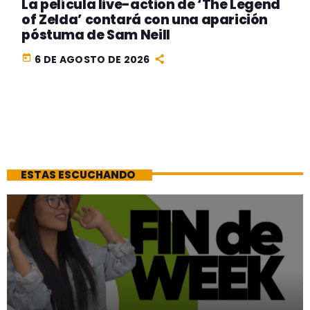
La película live-action de ‘The Legend
of Zelda’ contará con una aparición
póstuma de Sam Neill
today
6 DE AGOSTO DE 2026
ESTAS ESCUCHANDO