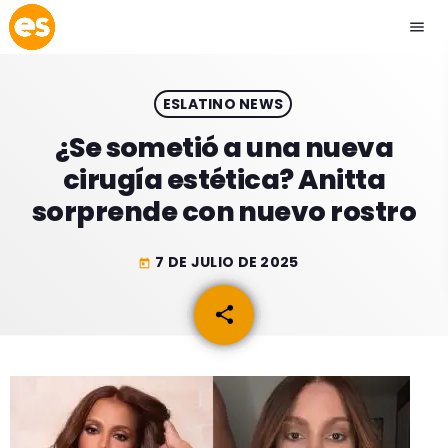
menu
close
ESLATINO NEWS
play_arrow
EMISIÓN LA PAZ
¿Se sometió a una nueva
cirugía estética? Anitta
play_arrow
EMISIÓN COCHABAMBA
sorprende con nuevo rostro
7 DE JULIO DE 2025
today
ESLATINO NEWS
keyboard_arrow_down
share
email
ESLATINO NEWS
LOS + TOP
ACTUALIDAD
PROGRAMACIÓN
ESPECTÁCULOS
INICIO