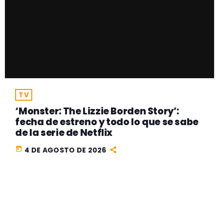
TV
‘Monster: The Lizzie Borden Story’:
fecha de estreno y todo lo que se sabe
de la serie de Netflix
today
4 DE AGOSTO DE 2026