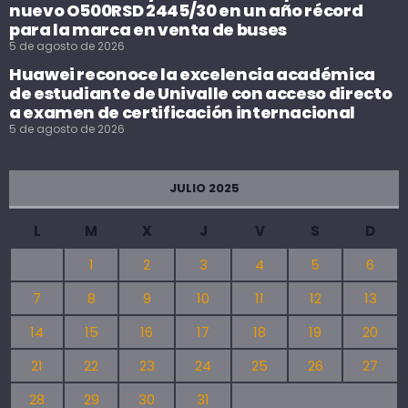
nuevo O500RSD 2445/30 en un año récord
para la marca en venta de buses
5 de agosto de 2026
Huawei reconoce la excelencia académica
de estudiante de Univalle con acceso directo
a examen de certificación internacional
5 de agosto de 2026
JULIO 2025
L
M
X
J
V
S
D
1
2
3
4
5
6
7
8
9
10
11
12
13
14
15
16
17
18
19
20
21
22
23
24
25
26
27
28
29
30
31