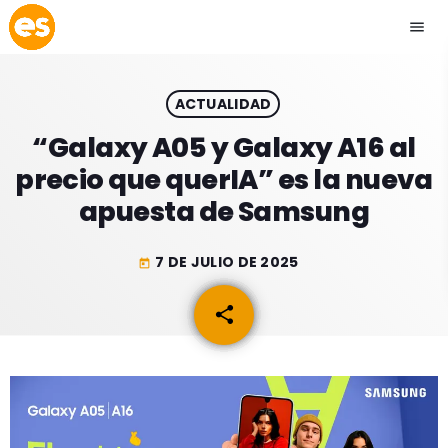
menu
close
ACTUALIDAD
play_arrow
EMISIÓN LA PAZ
“Galaxy A05 y Galaxy A16 al
precio que querIA” es la nueva
play_arrow
EMISIÓN COCHABAMBA
apuesta de Samsung
7 DE JULIO DE 2025
today
ESLATINO NEWS
keyboard_arrow_down
share
email
ESLATINO NEWS
LOS + TOP
ACTUALIDAD
PROGRAMACIÓN
ESPECTÁCULOS
INICIO