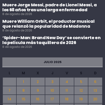
Muere Jorge Messi, padre de Lionel Messi, a
los 68 años tras una larga enfermedad
8 de agosto de 2026
Muere William Orbit, el productor musical
que relanzó la popularidad de Madonna
8 de agosto de 2026
‘Spider-Man: Brand New Day’ se convierte en
la película más taquillera de 2026
8 de agosto de 2026
JULIO 2025
L
M
X
J
V
S
D
1
2
3
4
5
6
7
8
9
10
11
12
13
14
15
16
17
18
19
20