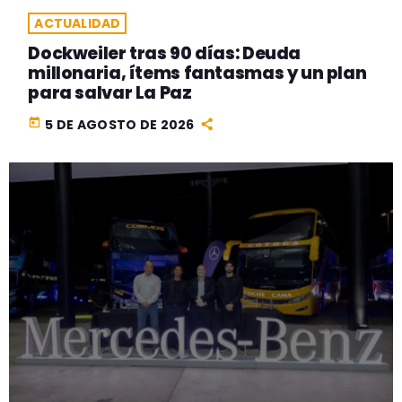
ACTUALIDAD
Dockweiler tras 90 días: Deuda
millonaria, ítems fantasmas y un plan
para salvar La Paz
today
5 DE AGOSTO DE 2026