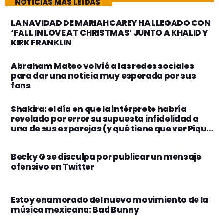
NOTICIAS MÁS LEÍDAS
LA NAVIDAD DE MARIAH CAREY HA LLEGADO CON
‘FALL IN LOVE AT CHRISTMAS’ JUNTO A KHALID Y
KIRK FRANKLIN
Abraham Mateo volvió a las redes sociales
para dar una noticia muy esperada por sus
fans
Shakira: el día en que la intérprete habría
revelado por error su supuesta infidelidad a
una de sus exparejas (y qué tiene que ver Piqué
en esta historia)
Becky G se disculpa por publicar un mensaje
ofensivo en Twitter
Estoy enamorado del nuevo movimiento de la
música mexicana: Bad Bunny