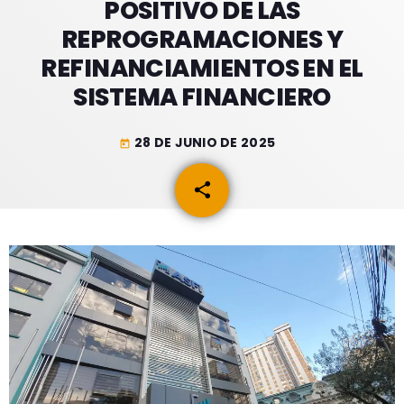
POSITIVO DE LAS
GEEKERS
REPROGRAMACIONES Y
MÚSICA
RADIO SPLENDID
REFINANCIAMIENTOS EN EL
ENTRETENIMIENTO
CONTACTO
SISTEMA FINANCIERO
28 DE JUNIO DE 2025
today
share
email