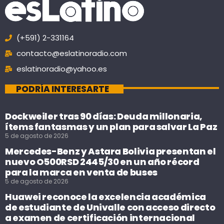
(+591) 2-331164
contacto@eslatinoradio.com
eslatinoradio@yahoo.es
PODRÍA INTERESARTE
Dockweiler tras 90 días: Deuda millonaria,
ítems fantasmas y un plan para salvar La Paz
5 de agosto de 2026
Mercedes-Benz y Astara Bolivia presentan el
nuevo O500RSD 2445/30 en un año récord
para la marca en venta de buses
5 de agosto de 2026
Huawei reconoce la excelencia académica
de estudiante de Univalle con acceso directo
a examen de certificación internacional