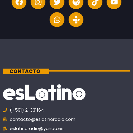
CONTACTO
(+591) 2-331164
contacto@eslatinoradio.com
eslatinoradio@yahoo.es