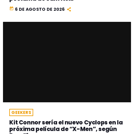
today
6 DE AGOSTO DE 2026
GEEKERS
Kit Connor sería el nuevo Cyclops en la
próxima película de “X-Men”, según