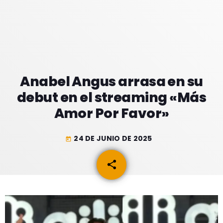
GEEKERS
MÚSICA
RADIO SPLENDID
ENTRETENIMIENTO
CONTACTO
Anabel Angus arrasa en su
debut en el streaming «Más
Amor Por Favor»
24 DE JUNIO DE 2025
today
share
email