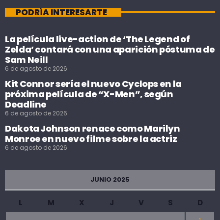
PODRÍA INTERESARTE
La película live-action de ‘The Legend of
Zelda’ contará con una aparición póstuma de
Sam Neill
6 de agosto de 2026
Kit Connor sería el nuevo Cyclops en la
próxima película de “X-Men”, según
Deadline
6 de agosto de 2026
Dakota Johnson renace como Marilyn
Monroe en nuevo filme sobre la actriz
6 de agosto de 2026
JUNIO 2025
L
M
X
J
V
S
D