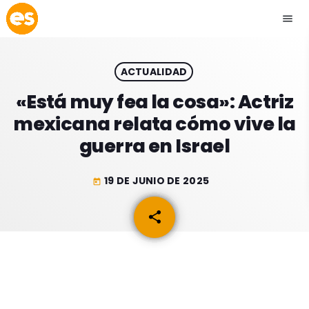
menu
close
ACTUALIDAD
play_arrow
EMISIÓN LA PAZ
«Está muy fea la cosa»: Actriz
mexicana relata cómo vive la
play_arrow
EMISIÓN COCHABAMBA
guerra en Israel
19 DE JUNIO DE 2025
today
ESLATINO NEWS
keyboard_arrow_down
share
email
ESLATINO NEWS
LOS + TOP
ACTUALIDAD
PROGRAMACIÓN
ESPECTÁCULOS
INICIO