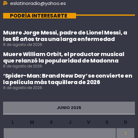
eslatinoradio@yahoo.es
PODRÍA INTERESARTE
Muere Jorge Messi, padre de Lionel Messi, a
los 68 años tras una larga enfermedad
8 de agosto de 2026
Muere William Orbit, el productor musical
que relanzó la popularidad de Madonna
8 de agosto de 2026
‘Spider-Man: Brand New Day’ se convierte en
la película más taquillera de 2026
8 de agosto de 2026
JUNIO 2025
L
M
X
J
V
S
D
1