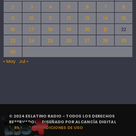
2
3
4
5
6
7
8
9
10
11
12
13
14
15
16
17
18
19
20
21
22
23
24
25
26
27
28
29
30
« May
Jul »
© 2024 ESLATINO RADIO - TODOS LOS DERECHOS
RESERVADOS. | DISEÑADO POR
ALCANCÍA DIGITAL
TÉRMINOS Y CONDICIONES DE USO