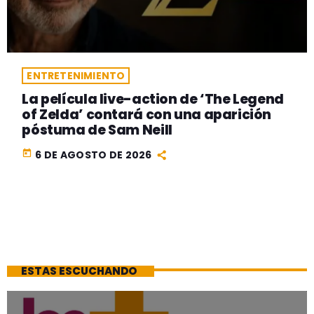
ENTRETENIMIENTO
La película live-action de ‘The Legend
of Zelda’ contará con una aparición
póstuma de Sam Neill
today
6 DE AGOSTO DE 2026
ESTAS ESCUCHANDO