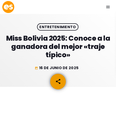
menu
close
ENTRETENIMIENTO
play_arrow
EMISIÓN LA PAZ
Miss Bolivia 2025: Conoce a la
ganadora del mejor «traje
play_arrow
EMISIÓN COCHABAMBA
típico»
16 DE JUNIO DE 2025
today
ESLATINO NEWS
keyboard_arrow_down
share
email
ESLATINO NEWS
LOS + TOP
ACTUALIDAD
PROGRAMACIÓN
ESPECTÁCULOS
INICIO