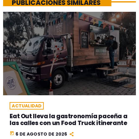
PUBLICACIONES SIMILARES
ACTUALIDAD
Eat Out lleva la gastronomía paceña a
las calles con un Food Truck itinerante
today
6 DE AGOSTO DE 2026