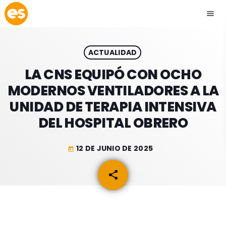
menu
close
ACTUALIDAD
play_arrow
EMISIÓN LA PAZ
LA CNS EQUIPÓ CON OCHO
MODERNOS VENTILADORES A LA
play_arrow
EMISIÓN COCHABAMBA
UNIDAD DE TERAPIA INTENSIVA
DEL HOSPITAL OBRERO
12 DE JUNIO DE 2025
today
ESLATINO NEWS
keyboard_arrow_down
share
email
ESLATINO NEWS
LOS + TOP
ACTUALIDAD
PROGRAMACIÓN
ESPECTÁCULOS
INICIO