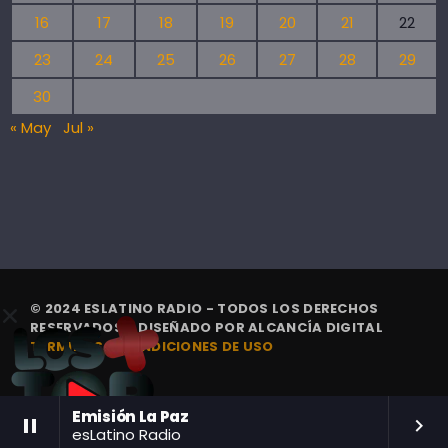
16
17
18
19
20
21
22
23
24
25
26
27
28
29
30
« May
Jul »
© 2024 ESLATINO RADIO - TODOS LOS DERECHOS
RESERVADOS. | DISEÑADO POR
ALCANCÍA DIGITAL
TÉRMINOS Y CONDICIONES DE USO
Emisión La Paz
pause
keyboard_arrow_right
esLatino Radio