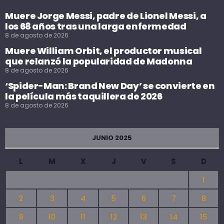
Muere Jorge Messi, padre de Lionel Messi, a
los 68 años tras una larga enfermedad
8 de agosto de 2026
Muere William Orbit, el productor musical
que relanzó la popularidad de Madonna
8 de agosto de 2026
‘Spider-Man: Brand New Day’ se convierte en
la película más taquillera de 2026
8 de agosto de 2026
JUNIO 2025
L
M
X
J
V
S
D
1
2
3
4
5
6
7
8
9
10
11
12
13
14
15