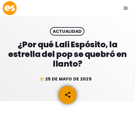
menu
close
ACTUALIDAD
play_arrow
EMISIÓN LA PAZ
¿Por qué Lali Espósito, la
estrella del pop se quebró en
play_arrow
EMISIÓN COCHABAMBA
llanto?
25 DE MAYO DE 2025
today
ESLATINO NEWS
keyboard_arrow_down
share
email
ESLATINO NEWS
LOS + TOP
ACTUALIDAD
PROGRAMACIÓN
ESPECTÁCULOS
INICIO